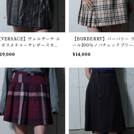
【VERSACE】ヴェルサーチ エ
【BURBERRY】バーバリー 
ンボスメドゥーサレザースカー
ール100％ノバチェックプリー
 black
ツラップスカート beige
19,000
¥14,000