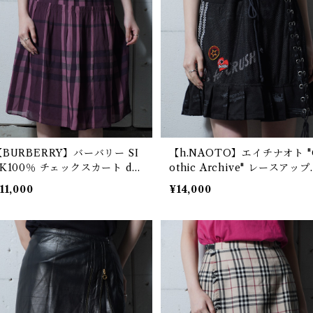
【BURBERRY】バーバリー SI
【h.NAOTO】エイチナオト "
LK100％ チェックスカート dar
othic Archive" レースアッ
 purple
リルレイヤードミニスカート b
11,000
¥14,000
ack