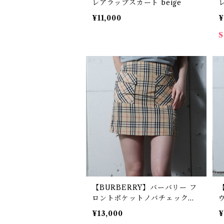
レアラップスカート beige
¥11,000
¥
【BURBERRY】バーバリー フ
【
ロントポケットノバチェックナ
イロン・キュプラミニスカート
¥13,000
¥
beige
n