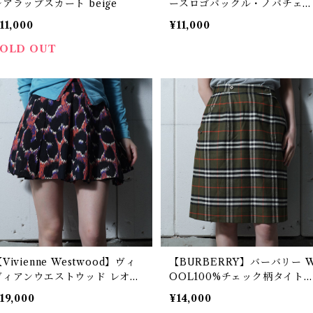
レアラップスカート beige
ースロゴバックル・ノバチェ
クミニスカート beige
11,000
¥11,000
SOLD OUT
Vivienne Westwood】ヴィ
【BURBERRY】バーバリー 
ヴィアンウエストウッド レオパ
OOL100%チェック柄タイト
ード柄ミニスカート black&pi
カート olive
19,000
¥14,000
k&blue