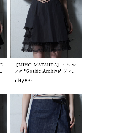
G
【MIHO MATSUDA】ミホ マ
プフ
ツダ "Gothic Archive" ティア
l
ードフリルスカート black
¥14,000