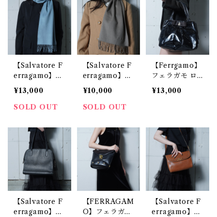
【Salvatore F
【Salvatore F
【Ferrgamo】
erragamo】サ
erragamo】サ
フェラガモ ロ
ルバトーレフェ
ルバトーレフェ
ゴ入 エナメル
¥13,000
¥10,000
¥13,000
ラガモ "CASHI
ラガモ "CASHI
トート black
MER100%" マ
MER100%" マ
SOLD OUT
SOLD OUT
フラー light bl
フラー gray
ue
【Salvatore F
【FERRAGAM
【Salvatore F
erragamo】サ
O】フェラガモ
erragamo】サ