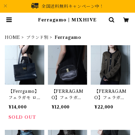
全国送料無料キャンペーン中！
Ferragamo | MIXHIVE
HOME
ブランド別
Ferragamo
【Ferrgamo】
【FERRAGAM
【FERRAGAM
フェラガモ ロ
O】フェラガモ
O】フェラガモ
ゴ入 金装飾レ
”シボ加工”ゴー
”VIRGIN WO
¥14,000
¥12,000
¥22,000
ザートートバッ
ルドロゴレザー
OL100％”ガン
グ navy
ショルダーバッ
チーニニットカ
SOLD OUT
グ black
ーディガン bla
ck & brown