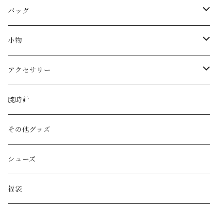
FENDI
バッグ
miu miu
ショルダーバッグ
小物
Martin Margiela
ハンド/トートバッグ
帽子
アクセサリー
Yves Saint Laurent
リュック
ベルト
ネックレス
腕時計
GAULTIER
その他バッグ
財布
ブレスレット
その他グッズ
HYSTERIC GLAMOUR
キーケース
リング
シューズ
BALENCIAGA
ポーチ
その他アクセサリー
福袋