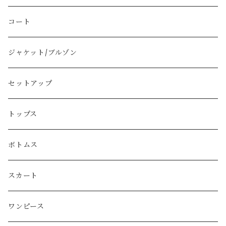
Vivienne Westwood
コート
BURBERRY
ジャケット/ブルゾン
PRADA
セットアップ
GUCCI
トップス
LOEWE
ボトムス
Christian Dior
スカート
CELINE
ワンピース