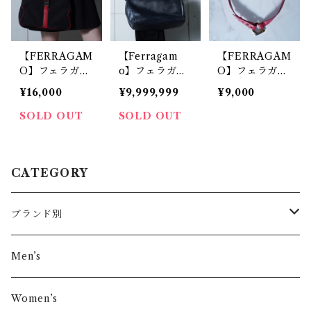
【FERRAGAM
【Ferragam
【FERRAGAM
O】フェラガモ
o】フェラガモ
O】フェラガモ
”ロゴ入” レザ
ロゴ入 ヴァラ
”ゴールドロゴ
¥16,000
¥9,999,999
¥9,000
ー切り替えトー
レザートートバ
チャーム”レザ
トバッグ blac
ッグ black
ーチョーカー P
SOLD OUT
SOLD OUT
k&red
ink
CATEGORY
ブランド別
その他ブランド
Men’s
COMME des GARÇONS
Women’s