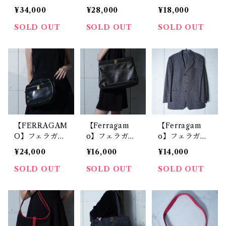
ルバトーレフェ
"金金具装飾”レ
ルバトーレフェ
¥34,000
¥28,000
¥18,000
ラガモ レザー
ザーショルダー
ラガモ "ゴール
ハンドバッグ b
バッグ black
ドロゴ”レザー
SOLD OUT
SOLD OUT
SOLD OUT
lack
ショルダーバッ
グ brown
【FERRAGAM
【Ferragam
【Ferragam
O】フェラガモ
o】フェラガモ
o】フェラガモ
"VARA" ゴール
ロゴ入 ヴァラ
"カシミヤ混" イ
¥24,000
¥16,000
¥14,000
ドロゴショルダ
レザートートバ
タリア製 ジャ
ーバッグ blac
ッグ black
ズネップ wool
SOLD OUT
SOLD OUT
SOLD OUT
k
ジャケット gra
y