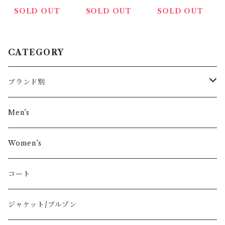
CLAC総シルク
ーン総シルクカ
フ white
SOLD OUT
SOLD OUT
SOLD OUT
カレ90スカー
レ90スカーフ
フ white&beig
brown
e&black
CATEGORY
ブランド別
その他ブランド
Men’s
COMME des GARÇONS
Women’s
Vivienne Westwood
コート
BURBERRY
ジャケット/ブルゾン