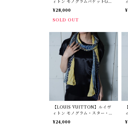
ィトン モノグラムバケットGM
レザーバッグ brown
¥28,000
¥
SOLD OUT
【LOUIS VUITTON】ルイヴ
ィトン モノグラム・スター・シ
ルク混リネンストール navy&y
¥24,000
¥
ellow&blue
w