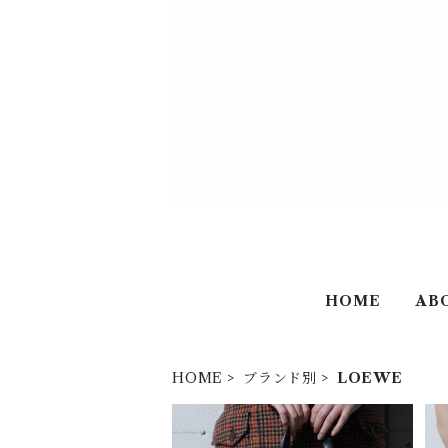
HOME
AB
HOME
ブランド別
LOEWE