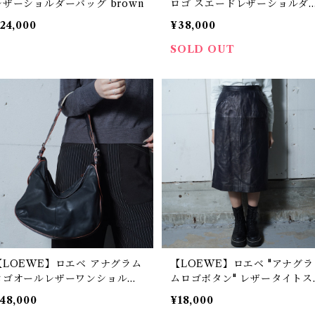
レザーショルダーバッグ brown
ロゴ スエードレザーショルダ
バッグ black&yellow
24,000
¥38,000
SOLD OUT
【LOEWE】ロエベ アナグラム
【LOEWE】ロエベ "アナグラ
ロゴオールレザーワンショルダ
ムロゴボタン" レザータイトス
バッグ black
カート dark navy
48,000
¥18,000