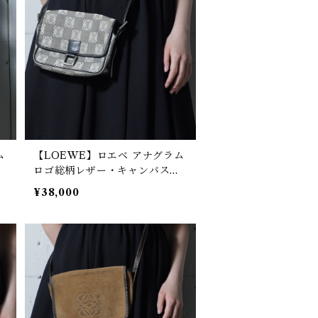
ム
【LOEWE】ロエベ アナグラム
ン
ロゴ総柄レザー・キャンバスシ
ョルダーバッグ blackwhite
¥38,000