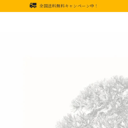
全国送料無料キャンペーン中！