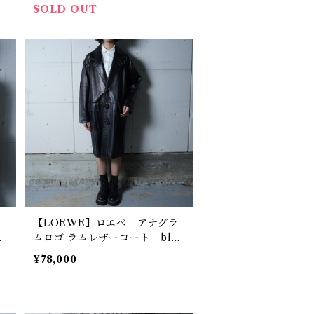
SOLD OUT
【LOEWE】ロエベ アナグラ
ャ
ムロゴ ラムレザーコート blac
k
¥78,000