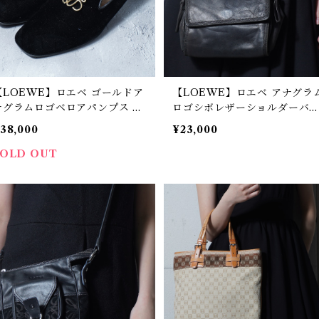
【LOEWE】ロエベ ゴールドア
【LOEWE】ロエベ アナグラ
ナグラムロゴベロアパンプス bl
ロゴシボレザーショルダーバ
ck
グ black
38,000
¥23,000
SOLD OUT