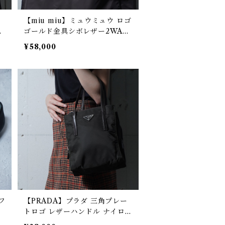
ー
【miu miu】ミュウミュウ ロゴ
グ
ゴールド金具シボレザー2WAY
ショルダーバッグ black
¥58,000
フ
【PRADA】プラダ 三角プレー
トロゴ レザーハンドル ナイロン
ハンドバッグ deep green