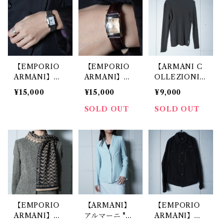
【EMPORIO
【EMPORIO
【ARMANI C
ARMANI】エ
ARMANI】エ
OLLEZIONI】
ンポリオアルマ
ンポリオアルマ
タートルネック
¥15,000
¥15,000
¥9,000
ーニ ロゴ入 稼
ーニ ロゴ入 稼
リブニット gra
働品スクエアホ
働品レザーハン
y
SOLD OUT
SOLD OUT
ワイトフェイス
ドスクエアクォ
クォーツウォッ
ーツウォッチ si
チ silver
lver＆brown
【EMPORIO
【ARMANI】
【EMPORIO
ARMANI】エ
アルマーニ "イ
ARMANI】ア