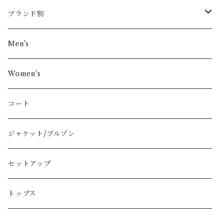
ブランド別
その他ブランド
Men’s
COMME des GARÇONS
Women’s
Vivienne Westwood
コート
BURBERRY
ジャケット/ブルゾン
PRADA
セットアップ
GUCCI
トップス