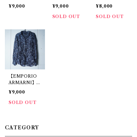
ンポリオアルマ
タリア製”カラ
ルマーニ ギミ
¥9,000
¥9,000
¥8,000
ーニ ”ロゴ総
ージャケット li
ックジャケッ
柄”ウールマフ
ght blue
ト black
SOLD OUT
SOLD OUT
ラー black &
brown
【EMPORIO
ARMARNI】エ
ンポリオアルマ
¥9,000
ーニ ”SILK1
00％”ペイズリ
SOLD OUT
ー柄シャツ nav
y&light blue
CATEGORY