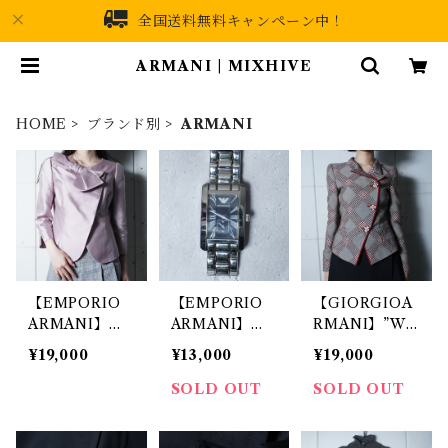
全国送料無料キャンペーン中！
ARMANI | MIXHIVE
HOME
ブランド別
ARMANI
【EMPORIO
【EMPORIO
【GIORGIOA
ARMANI】エ
ARMANI】エ
RMANI】”WO
ンポリオアルマ
ンポリオアルマ
OL100％”チェ
¥19,000
¥13,000
¥19,000
ーニ ノーカラ
ーニ 稼働品ロ
ック柄ジャケッ
ーショートジャ
ゴ入スクエアフ
ト gray&bla
SOLD OUT
SOLD OUT
ケット light p
ェイスクォーツ
ck&red
urple
ウォッチ silver