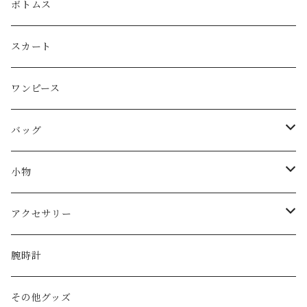
LOEWE
ボトムス
Christian Dior
スカート
CELINE
ワンピース
FENDI
バッグ
miu miu
ショルダーバッグ
小物
Martin Margiela
ハンド/トートバッグ
帽子
アクセサリー
Yves Saint Laurent
リュック
ベルト
ネックレス
腕時計
GAULTIER
その他バッグ
財布
ブレスレット
その他グッズ