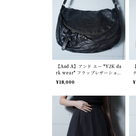
【And A】アンド エー "Y2K da
【
rk wear" フラップレザーショ
ルダーバッグ black
¥18,000
¥