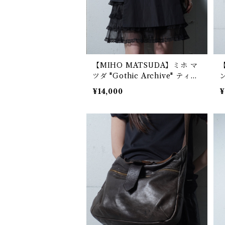
【MIHO MATSUDA】ミホ マ
ツダ "Gothic Archive" ティア
ン
ードフリルスカート black
¥14,000
¥