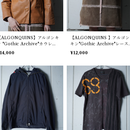
【ALGONQUINS】アルゴンキ
【ALGONQUINS 】アルゴン
 "Gothic Archive"カウレザ
キン"Gothic Archive"レース
ージャケット brown
テッチスエードピッグレザー
14,000
¥12,000
カート brown