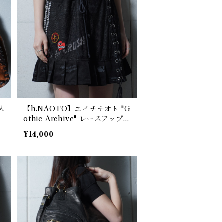
入
【h.NAOTO】エイチナオト "G
ッ
othic Archive" レースアップフ
リルレイヤードミニスカート bl
¥14,000
ack