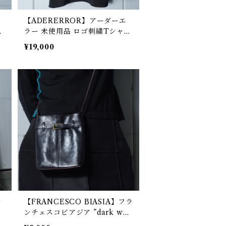
【ADERERROR】アーダーエ
カ
ラー 未使用品 ロゴ刺繍Tシャツ
black
¥19,000
ル
【FRANCESCO BIASIA】フラ
ンチェスコビアジア ”dark wea
r・Y2K” ロゴバックルレザート