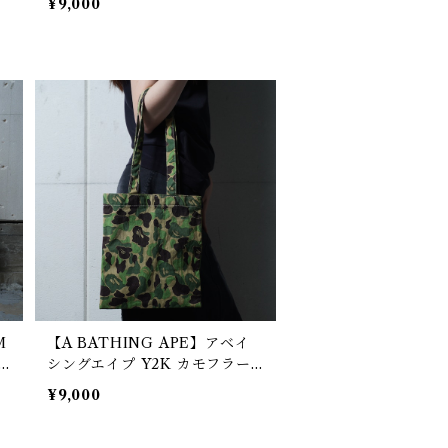
¥9,000
ートバッグ black
M
【A BATHING APE】アベイ
シングエイプ Y2K カモフラー
パ
ジュ柄トートバッグ green & b
¥9,000
eige