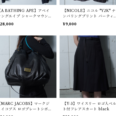
【A BATHING APE】アベイ
【NICOLE】ニコル "Y2K" ナ
シングエイプ シャークマウンテ
ンバリングプリント バーティ
ンパーカー black
ルスイッチングデザインTシャ
28,000
¥9,000
ツ gray
【MARC JACOBS】マークジ
【Y-3】ワイスリー ロゴ入ベ
ェイコブス ロゴプレートシボレ
ト付フレアスカート black
ザー 2WAYショルダーバッグ b