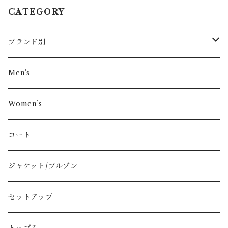
ハット black
ハット black
ット silver
CATEGORY
ブランド別
その他ブランド
Men’s
COMME des GARÇONS
Women’s
Vivienne Westwood
コート
BURBERRY
ジャケット/ブルゾン
PRADA
セットアップ
GUCCI
トップス