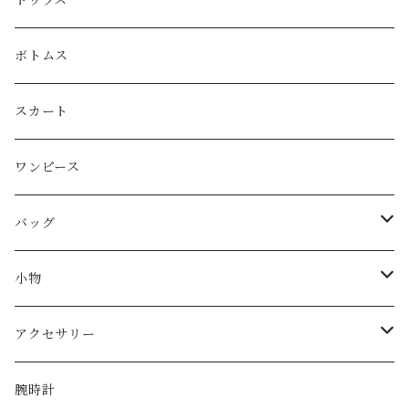
LOEWE
ボトムス
Christian Dior
スカート
CELINE
ワンピース
FENDI
バッグ
miu miu
ショルダーバッグ
小物
Martin Margiela
ハンド/トートバッグ
帽子
アクセサリー
Yves Saint Laurent
リュック
ベルト
ネックレス
腕時計