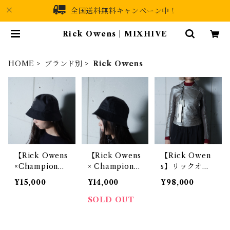
全国送料無料キャンペーン中！
Rick Owens | MIXHIVE
HOME
ブランド別
Rick Owens
【Rick Owens
【Rick Owens
【Rick Owen
×Champion】
× Champion】
s】リックオウ
リックオウエン
リックオウエン
エンス 18SS DI
¥15,000
¥14,000
¥98,000
ス×チャンピオ
ス×チャンピオ
RTコレクショ
ン 美品・タグ
ン タグ付ペン
ン タグ付ラム
SOLD OUT
付 ペンタグラ
タグラムロゴナ
レザーダブルラ
フロゴナイロン
イロンバケット
イダースジャケ