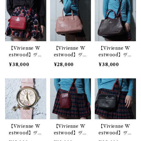
ブロゴシボ加工
ップカットフラ
タンチェックレ
レザーショルダ
ップレザーハン
ザーボディバッ
ーバッグ red
ドバッグ blac
グ red&green
k
&black
【Vivienne W
【Vivienne W
【Vivienne W
estwood】ヴ
estwood】ヴ
estwood】ヴ
ィヴィアンウエ
ィヴィアンウエ
ィヴィアンウエ
¥38,000
¥28,000
¥38,000
ストウッド オ
ストウッド オ
ストウッド オ
ーブロゴ レザ
ーブロゴ レザ
ーブロゴ2WAY
ースクエアショ
ートートバッグ
レザーショルダ
ルダーバッグ r
pink
ーバッグ dark
ed
brown
【Vivienne W
【Vivienne W
【Vivienne W
estwood】ヴ
estwood】ヴ
estwood】ヴ
ィヴィアンウエ
ィヴィアンウエ
ィヴィアンウエ