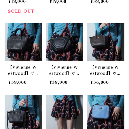
¥18,000
¥19,000
¥38,000
ストウッド オ
ストウッド ア
ストウッド オ
ーブロゴフェイ
ーサー・エンボ
ーブロゴ シボ
SOLD OUT
ス・チャーム付
スオーブロゴ
レザースクエア
クォーツウォッ
レザーミニショ
ショルダーバッ
チ pink&gol
ルダーポーチ b
グ black
d
ordeauX
【Vivienne W
【Vivienne W
【Vivienne W
estwood】ヴ
estwood】ヴ
estwood】ヴ
ィヴィアンウエ
ィヴィアンウエ
ィヴィアンウエ
¥38,000
¥38,000
¥36,000
ストウッド EX
ストウッド パ
ストウッド EX
CUTIVE 2WA
ンチングオーブ
CUTIVE カウ
Y カウレザーシ
ロゴシボレザー
レザーハンドバ
ョルダーバッグ
ショルダーバッ
ッグ dark bro
black
グ black
wn