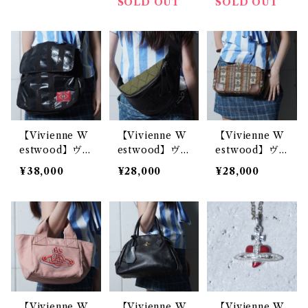
ーブロゴ刺繍エ
ーブロゴ花柄
ーブロゴアコー
SOLD OUT
SOLD OUT
ナメルハンドバ
キャンバストー
ドレザーハンド
ッグ black
トバッグ beige
バッグ gray
&red
【Vivienne W
【Vivienne W
【Vivienne W
estwood】ヴ
estwood】ヴ
estwood】ヴ
ィヴィアンウエ
ィヴィアンウエ
ィヴィアンウエ
¥38,000
¥28,000
¥28,000
ストウッド ロ
ストウッド オ
ストウッド オ
ゴ入りエナメル
ーブロゴレザ
ーブ柄・ストラ
コーティングシ
ー・キルティン
イプコンパクト
ョルダーバッグ
グウエストポー
ショルダーバッ
black
チ khaki&bla
グ brown& pu
ck
rple& orange
【Vivienne W
【Vivienne W
【Vivienne W