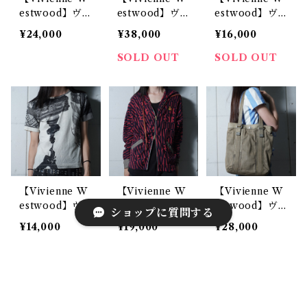
estwood】ヴ
estwood】ヴ
estwood】ヴ
ィヴィアンウエ
ィヴィアンウエ
ィヴィアンウエ
¥24,000
¥38,000
¥16,000
ストウッド オ
ストウッド オ
ストウッド デ
ーブロゴキャン
ーブロゴレザー
ィアマンテハー
SOLD OUT
SOLD OUT
バスハンドバッ
ハンドバッグ b
トネックレス si
グ pink
lack
lver & red
【Vivienne W
【Vivienne W
【Vivienne W
estwood】ヴ
estwood】ヴ
estwood】ヴ
ショップに質問する
ィヴィアンウエ
ィヴィアンウエ
ィヴィアンウエ
¥14,000
¥19,000
¥28,000
ストウッド オ
ストウッド ロ
ストウッド オ
ーブロゴ刺繍ピ
ゴ総柄ゴールド
ーブロゴキャン
SOLD OUT
カデリーサーカ
ジップフーディ
バストートバッ
スプリントTシ
ーパーカー nav
グ khaki
ャツ white
y & pink