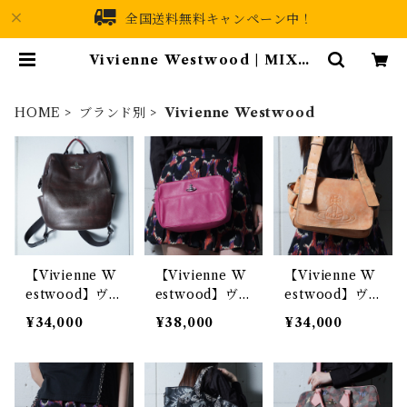
全国送料無料キャンペーン中！
Vivienne Westwood | MIXHI
VE
HOME
ブランド別
Vivienne Westwood
【Vivienne W
【Vivienne W
【Vivienne W
estwood】ヴ
estwood】ヴ
estwood】ヴ
ィヴィアンウエ
ィヴィアンウエ
ィヴィアンウエ
¥34,000
¥38,000
¥34,000
ストウッド オ
ストウッド オ
ストウッド エ
ーブロゴ レザ
ーブロゴ レザ
ンボスオーブロ
ーバッグパッ
ースクエアショ
ゴアコードレザ
ク dark bro
ルダーバッグ p
ーショルダーバ