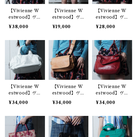
【Vivienne W
【Vivienne W
【Vivienne W
estwood】ヴ
estwood】ヴ
estwood】ヴ
ィヴィアンウエ
ィヴィアンウエ
ィヴィアンウエ
¥38,000
¥19,000
¥28,000
ストウッド EX
ストウッド レ
ストウッド オ
CUTIVE 2WA
オパード柄ミニ
ーブロゴ コン
Y カウレザーシ
スカート blac
パクトレザーシ
ョルダーバッグ
k&pink&blue
ョルダーバッグ
black
blue
【Vivienne W
【Vivienne W
【Vivienne W
estwood】ヴ
estwood】ヴ
estwood】ヴ
ィヴィアンウエ
ィヴィアンウエ
ィヴィアンウエ
¥34,000
¥34,000
¥34,000
ストウッド パ
ストウッド エ
ストウッド ア
ンチングオーブ
ンボスオーブロ
ーサー・2WAY
ロゴ レザーハ
ゴレザーショル
レザーショルダ
ンドバッグ whi
ダーバッグ lig
ーバッグ red
te
ht brown