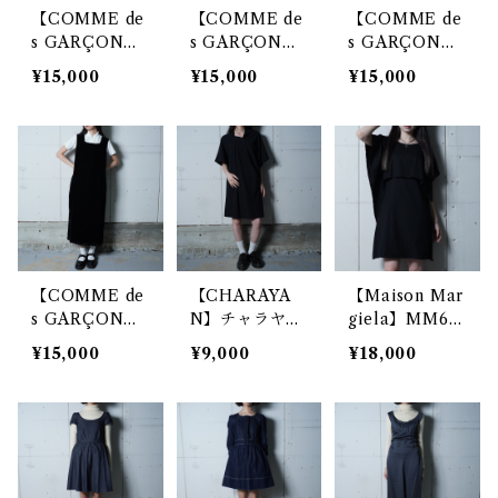
【COMME de
【COMME de
【COMME de
s GARÇON
s GARÇON
s GARÇON
S】コムデギャ
S】コムデギャ
S】コムデギャ
¥15,000
¥15,000
¥15,000
ルソン 98年製
ルソン 99年製
ルソン 00年製
極美品 タグ付
極美品 タグ付
極美品 タグ付
ノースリーブウ
四角柄ノースリ
ウール100％ノ
ールワンピース
ーブウールワン
ースリーブワン
gray
ピース dark na
ピース dark na
vy
vy
【COMME de
【CHARAYA
【Maison Mar
s GARÇON
N】チャラヤン
giela】MM6
S】コムデギャ
立体フォルムワ
マルタンマルジ
¥15,000
¥9,000
¥18,000
ルソン "極美品”
ンピース blac
ェラ スクエア
96年製 ベロア
k
ウールワンピー
長レーヨンワン
ス black
ピース black