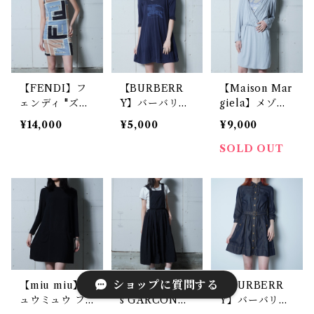
avy
【FENDI】フ
【BURBERR
【Maison Mar
ェンディ "ズッ
Y】バーバリー
giela】メゾン
カ柄 " ワンピー
ホースロゴプリ
マルジェラ M
¥14,000
¥5,000
¥9,000
ス black&bei
ントチェック
M6 ”09AW”
ge&blue
ライニングフリ
”ここのえタグ”
SOLD OUT
ル袖ワンピース
ドレープデザイ
navy
ンワンピース g
ray
ショップに質問する
【miu miu】ミ
【COMME de
【BURBERR
ュウミュウ フ
s GARCON
Y】バーバリ