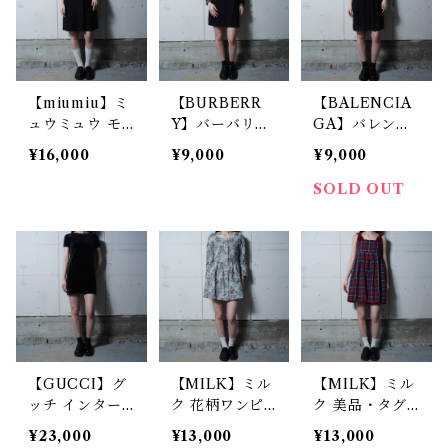
【miumiu】ミ
【BURBERR
【BALENCIA
ュウミュウ モ
Y】バーバリー
GA】バレンシ
ヘア混ウールノ
ホースロゴニッ
アガ ドットテ
¥16,000
¥9,000
¥9,000
ースリーブワン
トワンピース b
クスチャーシル
ピース black
lack
クワンピース b
SOLD OUT
lack
【GUCCI】グ
【MILK】ミル
【MILK】ミル
ッチ インター
ク 花柄ワンピ
ク 美品・タグ
ロッキング Gロ
ース white &
付チェック柄リ
¥23,000
¥13,000
¥13,000
ゴ ベロアワン
green
ボンストラップ