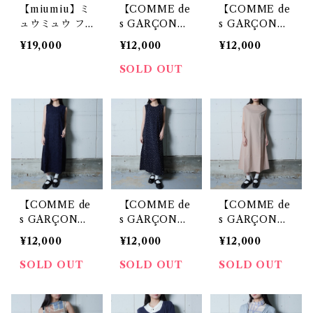
【miumiu】ミ
【COMME de
【COMME de
ュウミュウ フ
s GARÇON
s GARÇON
ィット＆フレア
S】コムデギャ
S】コムデギャ
¥19,000
¥12,000
¥12,000
ZIPデザイン タ
ルソン 極美品
ルソン "極美品”
ックギャザーミ
95年製 ハーフ
96年製 マイク
SOLD OUT
ニワンピース 3
ボタン半袖コッ
ロ千鳥格子柄ノ
8 black
トンワンピース
ースリーブポリ
gray
コットンワンピ
ース white&bl
ack
【COMME de
【COMME de
【COMME de
s GARÇON
s GARÇON
s GARÇON
S】コムデギャ
S】コムデギャ
S】コムデギャ
¥12,000
¥12,000
¥12,000
ルソン "極美品”
ルソン ”極美
ルソン "極美品”
97年製 WOOL
品” 97年製
96年製 WOOL
SOLD OUT
SOLD OUT
SOLD OUT
100%フラワー
フラワー刺繡ノ
100% ノースリ
刺繍ノースリー
ースリーブワン
ーブワンピース
ブワンピース n
ピース navy
pink beige