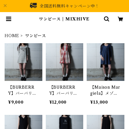
全国送料無料キャンペーン中！
ワンピース | MIXHIVE
HOME
ワンピース
【BURBERR
【BURBERR
【Maison Mar
Y】バーバリー
Y】バーバリー
giela】メゾン
ロゴプリントボ
ホースロゴ刺繍
マルジェラ M
¥9,000
¥12,000
¥13,000
ーダーワンピー
ノースリーブチ
M6 デニムワン
ス white&bla
ェックワンピー
ピース imdigo
ck
スred&white