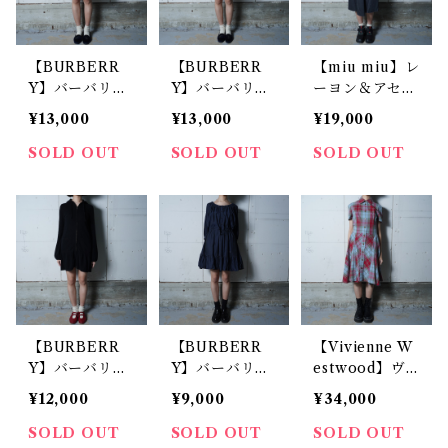
【BURBERR
【BURBERR
【miu miu】レ
Y】バーバリー
Y】バーバリー
ーヨン＆アセテ
”ノヴァチェッ
ブルーレーベル
ート素材デザイ
¥13,000
¥13,000
¥19,000
ク” デニムワン
フリルデザイン
ンノースリーブ
ピース indigo
デニムワンピー
ミニワンピー
SOLD OUT
SOLD OUT
SOLD OUT
ス ノバチェッ
ス black
ク柄 indigo bl
ue
【BURBERR
【BURBERR
【Vivienne W
Y】バーバリー
Y】バーバリー
estwood】ヴ
”ホースロゴ刺
"ホースロゴ刺
ィヴィアンウエ
¥12,000
¥9,000
¥34,000
繡” カシミア混
繍” ギャザーワ
ストウッド ”オ
ウールロングカ
ンピース navy
ーブロゴ刺
SOLD OUT
SOLD OUT
SOLD OUT