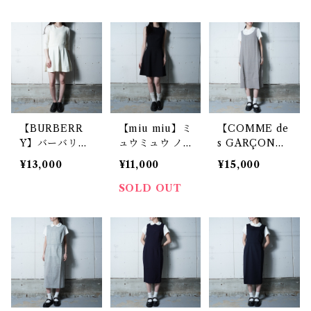
ピース black
ワンピース red
& navy & yell
ow
【BURBERR
【miu miu】ミ
【COMME de
Y】バーバリー
ュウミュウ ノ
s GARÇON
ロゴ入ウールワ
ースリーブワン
S】コムデギャ
¥13,000
¥11,000
¥15,000
ンピース whi
ピース black
ルソン 95年製
te
極美品 タグ付
SOLD OUT
ポリチェックワ
ンピース blac
k＆white