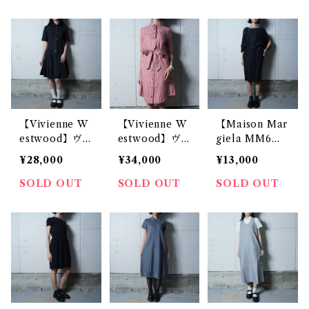
ーディガン bla
繡”チェック柄
ck
ワンピース gre
en & blue & r
ed
【Vivienne W
【Vivienne W
【Maison Mar
estwood】ヴ
estwood】ヴ
giela MM6】
ィヴィアンウエ
ィヴィアンウエ
メゾンマルジェ
¥28,000
¥34,000
¥13,000
ストウッド ”オ
ストウッド ”オ
ラ エムエムシ
ーブロゴ刺繍”
ーブロゴ刺
ックス シル
SOLD OUT
SOLD OUT
SOLD OUT
フレアワンピー
繡"ウエストタ
ク・レーヨンチ
ス black
イチェック柄ワ
ュニックワンピ
ンピース red
ース black
&white