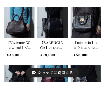
ザーショルダー
ーショルダーバ
レザー 2WAY
バッグ brown
ッグ black
ショルダーバッ
グ black
【Vivienne W
【BALENCIA
【miu miu】ミ
estwood】ヴ
GA】バレンシ
ュウミュウ ロ
ィヴィアンウエ
アガ 2WAY ペ
ゴゴールド金具
¥38,000
¥98,000
¥58,000
ストウッド オ
ーパーレザーシ
シボレザー2W
ーブロゴ2WAY
ョルダーバッグ
AYショルダー
レザーショルダ
black
バッグ black
ーバッグ dark
ショップに質問する
brown
【Maison Mar
【Vivienne W
【FRANCESC