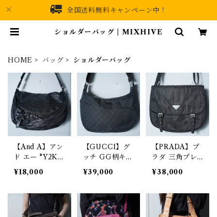
全国送料無料キャンペーン中！
ショルダーバッグ | MIXHIVE
HOME
バッグ
ショルダーバッグ
【And A】アン
【GUCCI】グ
【PRADA】プ
ド エー "Y2K d
ッチ GG柄キャ
ラダ 三角プレ
ark wear" フ
ンバス ワンシ
ートナイロンシ
¥18,000
¥39,000
¥38,000
ラップレザーシ
ョルダーバッグ
ョルダーバッグ
ョルダーバッグ
black
black
black