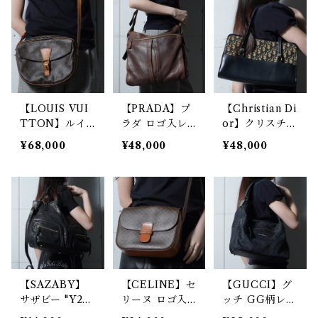
ズチェーンレザ
WAYハンドシ
ブロゴシボ加工
ーショルダーバ
ョルダーバッグ
レザーショルダ
ッグ black
ーバッグ red
【LOUIS VUI
【PRADA】プ
【Christian Di
TTON】ルイ
ラダ ロゴ入レ
or】クリスチャ
ヴィトン ジュ
ザーショルダー
ンディオール
¥68,000
¥48,000
¥48,000
ヌフィーユ GM
バッグ brown
トロッターレザ
モノグラムレザ
ー・キャンパス
ーショルダーバ
ショルダーバッ
ッグ brown
グ beige& bla
ck
【SAZABY】
【CELINE】セ
【GUCCI】グ
サザビー "Y2
リーヌ ロゴ入
ッチ GG柄レザ
K・dark wea
マカダムレザー
ー・キャンバス