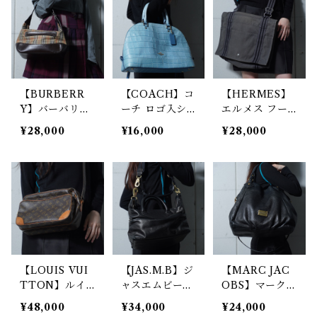
グ brown
【BURBERR
【COACH】コ
【HERMES】
Y】バーバリー
ーチ ロゴ入シ
エルメス フー
ノバチェック・
エラ・サッチェ
ルトゥバサスキ
¥28,000
¥16,000
¥28,000
ホースロゴレザ
ルクロコ調レザ
ャンバスショル
ーキャンバスワ
ー2WAYショル
ダーバッグ gra
ンショルダーバ
ダーバッグ lig
y
ッグ beige＆b
ht blue
rown
【LOUIS VUI
【JAS.M.B】ジ
【MARC JAC
TTON】ルイ
ャスエムビー
OBS】マークジ
ヴィトン ナイ
ウイングトラベ
ェイコブス ロ
¥48,000
¥34,000
¥24,000
ルモノグラムレ
ラー2WAYレザ
ゴプレートシボ