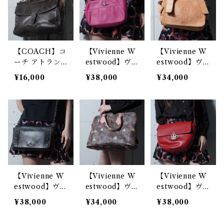
【COACH】コ
【Vivienne W
【Vivienne W
ーチ アトラン
estwood】ヴ
estwood】ヴ
ティックビーク
ィヴィアンウエ
ィヴィアンウエ
¥16,000
¥38,000
¥34,000
マン 2WAYレ
ストウッド オ
ストウッド エ
ザーショルダー
ーブロゴ レザ
ンボスオーブロ
バッグ brown
ースクエアショ
ゴアコードレザ
ルダーバッグ p
ーショルダーバ
ink
ッグ beige
【Vivienne W
【Vivienne W
【Vivienne W
estwood】ヴ
estwood】ヴ
estwood】ヴ
ィヴィアンウエ
ィヴィアンウエ
ィヴィアンウエ
¥38,000
¥34,000
¥38,000
ストウッド オ
ストウッド マ
ストウッド オ
ーブロゴスタッ
ルチロゴ総柄 2
ーブロゴ オー