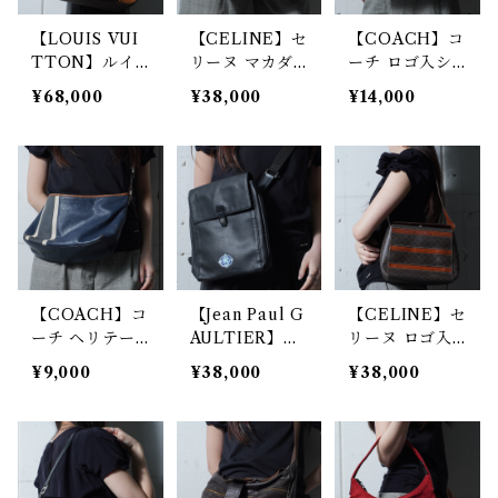
【LOUIS VUI
【CELINE】セ
【COACH】コ
TTON】ルイ
リーヌ マカダ
ーチ ロゴ入シ
ヴィトン ブロ
ム柄エナメルシ
ボレザー 2WA
¥68,000
¥38,000
¥14,000
ーニュGM モノ
ョルダーバッ
Yショルダーバ
グラムレザーシ
グ black
ッグ navy
ョルダーバッグ
brown
【COACH】コ
【Jean Paul G
【CELINE】セ
ーチ ヘリテー
AULTIER】ジ
リーヌ ロゴ入
ジストライプレ
ャンポールゴル
マカダム柄 ス
¥9,000
¥38,000
¥38,000
ザーショルダー
チエ ロゴ入ス
トライプレザー
バッグ navy
カルローズエン
ワンショルダー
ブレムレザーシ
バッグ brown
ョルダーバッ
グ black