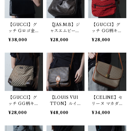
【GUCCI】グ
【JAS.M.B】ジ
【GUCCI】グ
ッチ Gロゴ金具
ャスエムビー
ッチ GG柄キャ
レザーショルダ
"dark wear"2
ンバス・レザー
¥38,000
¥28,000
¥28,000
ーバッグ blac
WAY レザーシ
ワンショルダー
k
ョルダーバッ
バッグ red
グ black
【GUCCI】グ
【LOUIS VUI
【CELINE】セ
ッチ GG柄キャ
TTON】ルイ
リーヌ マカダ
ンバスショルダ
ヴィトン カル
ム柄レザーショ
¥28,000
¥48,000
¥34,000
ーバッグ beige
トシエール モ
ルダーバッグ b
&brown
ノグラムレザー
eige
ショルダーバッ