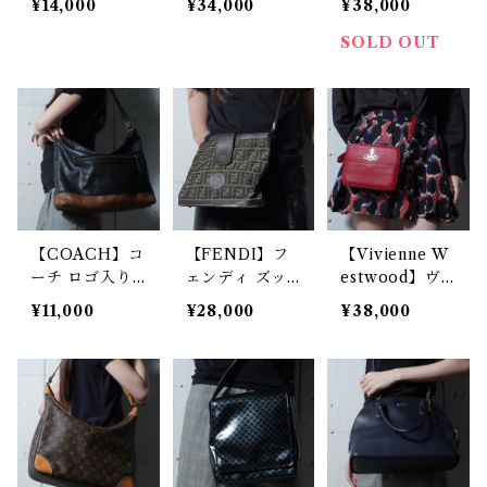
¥14,000
¥34,000
¥38,000
r" レザー2WAY
ショルダーバッ
ワンショルダー
ショルダーバッ
グ brown
バッグ black
SOLD OUT
グ black
【COACH】コ
【FENDI】フ
【Vivienne W
ーチ ロゴ入り
ェンディ ズッ
estwood】ヴ
レザーショルダ
カ柄レザー・キ
ィヴィアンウエ
¥11,000
¥28,000
¥38,000
ーバッグ blac
ャンパスショル
ストウッド オ
k& brown
ダーバッグ bro
ーブロゴ レザ
wn
ースクエアショ
ルダーバッグ r
ed