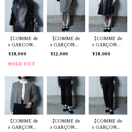
ト black
Pカーディガン
gray × navy
【COMME de
【COMME de
【COMME de
s GARCON
s GARÇON
s GARÇON
S】コムデギャ
S】コムデギャ
S】90s archiv
¥18,000
¥12,000
¥18,000
ルソン 16年製
ルソン 91年製
e コムデギャル
合皮レザー変形
WOOL100%グ
ソン レザーフ
SOLD OUT
ジップジャケッ
レンチェックタ
レア変形スカー
ト black
イトスカート g
ト black
ray
【COMME de
【COMME de
【COMME de
s GARÇON
s GARÇON
s GARÇON