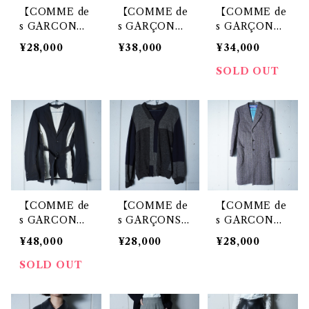
【COMME de
【COMME de
【COMME de
s GARCON
s GARÇON
s GARÇON
S】コムデギャ
S】コムデギャ
S】コムデギャ
¥28,000
¥38,000
¥34,000
ルソン "BLAC
ルソン 11年製
ルソン "05s
K" 製品染め バ
"archive" ウー
s"WOOL100％
SOLD OUT
ックルデザイン
ルギャバコート
シングル3ボタ
パンツ black
ンセットアップ
スーツ dark na
vy
【COMME de
【COMME de
【COMME de
s GARCON
s GARÇONS
s GARCON
S】コムデギャ
HOMME】コ
S】コムデギャ
¥48,000
¥28,000
¥28,000
ルソン "17aw a
ムデギャルソン
ルソン "杉織ヘ
rchive" カッテ
オム 99AW ア
リンボーン" w
SOLD OUT
ィングデザイン
ーカイブ エル
oolチェスター
ベルテッドテー
メス期 捩れ
コート gray
ラードジャケッ
パネル切替 ZI