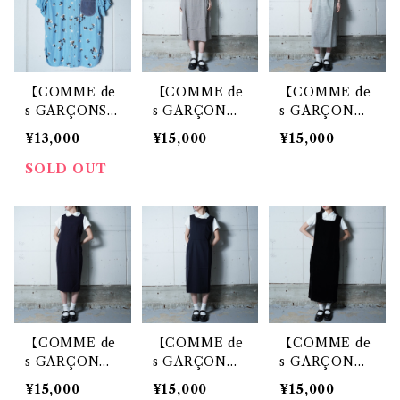
【COMME de
【COMME de
【COMME de
s GARÇONS J
s GARÇON
s GARÇON
UNYA WATA
S】コムデギャ
S】コムデギャ
¥13,000
¥15,000
¥15,000
NABE】ジュン
ルソン 95年製
ルソン 98年製
ヤワタナベコム
極美品 タグ付
極美品 タグ付
SOLD OUT
デギャルソン 1
ポリチェックワ
ノースリーブウ
7SS 花柄半袖
ンピース blac
ールワンピース
ボタンシャツ b
k＆white
gray
lue
【COMME de
【COMME de
【COMME de
s GARÇON
s GARÇON
s GARÇON
S】コムデギャ
S】コムデギャ
S】コムデギャ
¥15,000
¥15,000
¥15,000
ルソン 99年製
ルソン 00年製
ルソン "極美品”