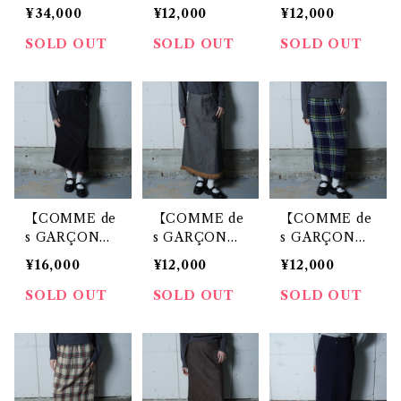
S】コムデギャ
S】コムデギャ
S】コムデギャ
¥34,000
¥12,000
¥12,000
ルソン 89年製
ルソン ジュン
ルソン 97年製
ライナー付 千
ヤワタナベ "極
"極美品” WOO
SOLD OUT
SOLD OUT
SOLD OUT
鳥格子柄ノーカ
美品” 03年製
L100%テーラ
ラージャケット
ストレートコッ
ードパンツ bla
black&white
トンパンツ bla
ck
ck
【COMME de
【COMME de
【COMME de
s GARÇON
s GARÇON
s GARÇON
S】コムデギャ
S】コムデギャ
S】コムデギャ
¥16,000
¥12,000
¥12,000
ルソン "極美品”
ルソン "極美品”
ルソン ”極美
01年製 ロゴ入
99年製 フリン
品” 98年製
SOLD OUT
SOLD OUT
SOLD OUT
りサイドライン
ジデニムスカー
フランネルロン
ロングスカート
ト indigo
グスカート na
black
vy