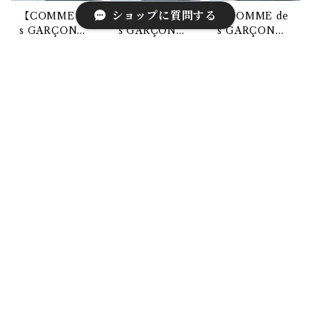
ショップに質問する
【COMME de
【COMME de
【COMME de
s GARÇON
s GARÇON
s GARÇON
S】コムデギャ
S】コムデギャ
S】コムデギャ
¥24,000
¥24,000
¥14,000
ルソン ”極美
ルソン 極美品
ルソン 極美品
品”97年製 ホワ
01年製ウール1
03年製 ウール1
SOLD OUT
SOLD OUT
SOLD OUT
イトステッチダ
00％シャドー
00％フリルリ
ブルブレストハ
グレンチェック
ブ長袖ニット g
キーワードから探す
ーフコート nav
ウールテーラー
ray
y
ドジャケット d
ark navy
【COMME de
【COMME de
【COMME de
カテゴリから探す
s GARÇON
s GARÇON
s GARÇON
S】コムデギャ
S】コムデギャ
S】コムデギャ
Home
ブランド別
COMME des GARÇONS
¥12,000
¥14,000
¥14,000
ルソン 極美品
ルソン 極美品
ルソン 極美品
96年製 バイカ
97年製ウール1
95年製 ウール1
SOLD OUT
ラーコットン半
00％Vネックホ
00％丸襟ニッ
ブランド別
袖ニット gray
ワイトラインニ
トカーディガン