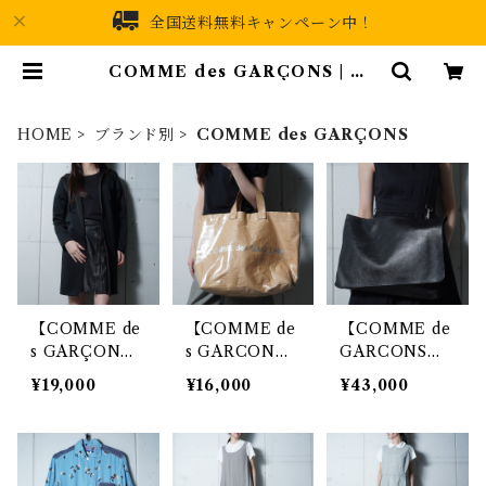
全国送料無料キャンペーン中！
COMME des GARÇONS | MI
XHIVE
HOME
ブランド別
COMME des GARÇONS
【COMME de
【COMME de
【COMME de
s GARÇON
s GARCON
GARCONS】
S】コムデギャ
S】コムデギャ
コムデギャルソ
¥19,000
¥16,000
¥43,000
ルソンブラック
ルソン ロゴ入
ン レザーショ
フラワーロゴロ
りPVCペーパー
ルダーバッグ b
ングパーカー b
トートバッグ
lack
lack
brown