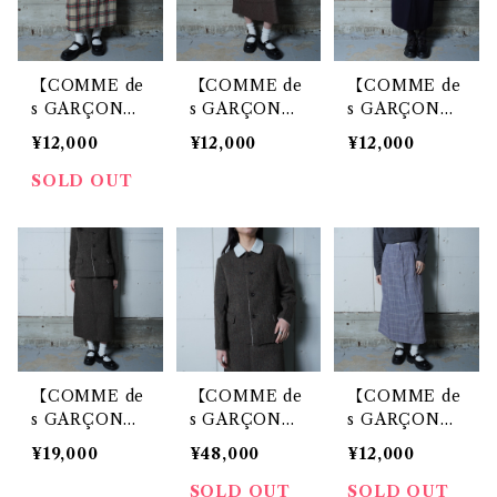
【COMME de
【COMME de
【COMME de
s GARÇON
s GARÇON
s GARÇON
S】コムデギャ
S】コムデギャ
S】コムデギャ
¥12,000
¥12,000
¥12,000
ルソン ”極美
ルソン 02年製
ルソン 極美品
品” 99年製 タ
"極美品" 切りっ
98年製 タグ付
SOLD OUT
グ付 ウールロ
ぱなしウールポ
WOOL100％
ングスカート b
リスカート bro
タイトロングス
eige&red&gre
wn
カート navy
en
【COMME de
【COMME de
【COMME de
s GARÇON
s GARÇON
s GARÇON
S】コムデギャ
S】コムデギャ
S】 コムデギャ
¥19,000
¥48,000
¥12,000
ルソン ”極美
ルソン ”極美
ルソン "極美
品” 99年製 タ
品” 99年製 タ
品"95年製 グレ
SOLD OUT
SOLD OUT