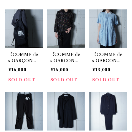
極美品 タグ付
極美品 タグ付
96年製 ベロア
四角柄ノースリ
ウール100％ノ
長レーヨンワン
ーブウールワン
ースリーブワン
ピース black
ピース dark na
ピース dark na
vy
vy
【COMME de
【COMME de
【COMME de
s GARÇON
s GARCON
s GARCON
S】コムデギャ
S】コムデギャ
S】コムデギャ
¥16,000
¥16,000
¥13,000
ルソン CDG エ
ルソン 07年製
ルソン ラウン
アラインロゴナ
ラウンドカラー
ドカラーリネン
SOLD OUT
SOLD OUT
SOLD OUT
イロンバックパ
花柄ブラウス b
ブラウス blu
ック black
lack
e