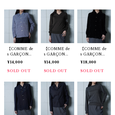
グ付 ヘリンボ
グ付 ヘリンボ
ンチェックウー
ーンスカート b
ーンリバーシブ
ルスカート blu
rown
ルジャケット b
e
rown&white
【COMME de
【COMME de
【COMME de
s GARÇON
s GARÇON
s GARÇON
S】 コムデギャ
S】コムデギャ
S】コムデギャ
¥14,000
¥14,000
¥18,000
ルソン "極美
ルソン ”極美
ルソン ”極美
品”95年製 グレ
品”99年製WO
品”96年製 ベロ
SOLD OUT
SOLD OUT
SOLD OUT
ンチェックウー
OL100％Vネッ
アレーヨン長袖
ルボタンシャツ
クライン入長袖
シアーシャツ b
ジャケット blu
ニット gray
lack
e