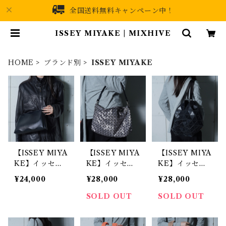
全国送料無料キャンペーン中！
ISSEY MIYAKE | MIXHIVE
HOME
ブランド別
ISSEY MIYAKE
【ISSEY MIYA
【ISSEY MIYA
【ISSEY MIYA
KE】イッセイ
KE】イッセイ
KE】イッセイ
ミヤケ プリー
ミヤケ BAO B
ミヤケ プリー
¥24,000
¥28,000
¥28,000
ツプリーズ プ
AO ハンドバッ
ツプリーズ カ
リーツシボ加工
グ silver & bl
ッティング球体
SOLD OUT
SOLD OUT
レザーショルダ
ack
バッグ black
ーバッグ bla