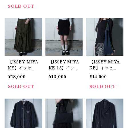
シャツ black
コッシュショル
CHIVE" チェ
SOLD OUT
ダーバッグ bla
ック柄コットン
ck
シャツ red
【ISSEY MIYA
【ISSEY MIYA
【ISSEY MIYA
KE】イッセイ
KE I.S】イッセ
KE】イッセイ
ミヤケhai spor
イミヤケ ARC
ミヤケ ”archiv
¥18,000
¥13,000
¥14,000
ting gear "AR
HIVE ケーブル
e"ポリプリーツ
CHIVE" シワ
ニットスカート
トート navy &
SOLD OUT
SOLD OUT
加工ランダム染
black
green
プリーツスカー
ト khaki