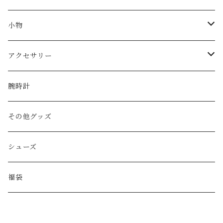
miu miu
ショルダーバッグ
小物
Martin Margiela
ハンド/トートバッグ
帽子
アクセサリー
Yves Saint Laurent
リュック
ベルト
ネックレス
腕時計
GAULTIER
その他バッグ
財布
ブレスレット
その他グッズ
HYSTERIC GLAMOUR
キーケース
リング
シューズ
BALENCIAGA
ポーチ
その他アクセサリー
福袋
DIESEL
マフラー/ストール