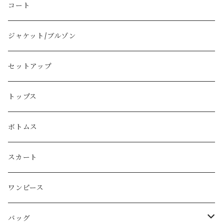
Vivienne Westwood
コート
BURBERRY
ジャケット/ブルゾン
PRADA
セットアップ
GUCCI
トップス
LOEWE
ボトムス
Christian Dior
スカート
CELINE
ワンピース
FENDI
バッグ