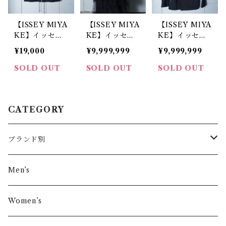
【ISSEY MIYA
【ISSEY MIYA
【ISSEY MIYA
KE】イッセイ
KE】イッセイ
KE】イッセイ
ミヤケ“Archiv
ミヤケ "HOM
ミヤケ ”archiv
¥19,000
¥9,999,999
¥9,999,999
e” “HAI SPOR
ME PLISSE"
e" コットンラ
TING GEAR”
ショルダーバッ
イダースジャケ
SOLD OUT
SOLD OUT
SOLD OUT
BLACK ギミッ
グ black
ット black
クフード付マイ
クロピーチジャ
CATEGORY
ケット
ブランド別
その他ブランド
Men’s
COMME des GARÇONS
Women’s