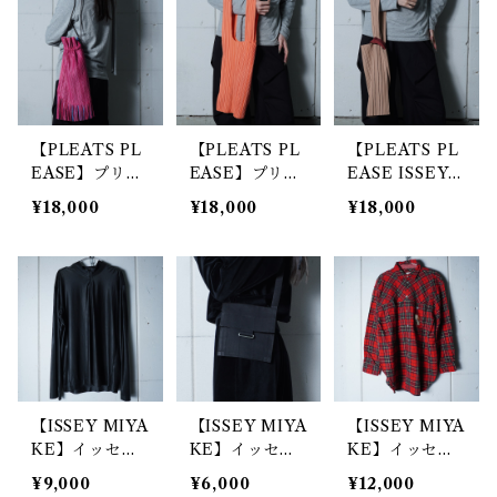
ck
【PLEATS PL
【PLEATS PL
【PLEATS PL
EASE】プリー
EASE】プリー
EASE ISSEY
ツプリーズ イ
ツプリーズ イ
MIYAKE】プ
¥18,000
¥18,000
¥18,000
ッセイミヤケ
ッセイミヤケ
リーツプリーズ
バイカラーフリ
プリーツトート
イッセイミヤケ
ンジ巾着バッグ
バッグ pink or
バイカラー・ア
pink&blue
ange
シンメトリー
プリーツバッグ
beige&bordea
ux
【ISSEY MIYA
【ISSEY MIYA
【ISSEY MIYA
KE】イッセイ
KE】イッセイ
KE】イッセイ
ミヤケ ハーフ
ミヤケ 132 5
ミヤケ hai spo
¥9,000
¥6,000
¥12,000
ジップスムース
"ARCHIVE"サ
rting gear "AR