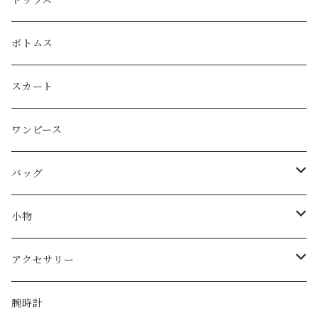
LOEWE
ボトムス
Christian Dior
スカート
CELINE
ワンピース
FENDI
バッグ
miu miu
ショルダーバッグ
小物
Martin Margiela
ハンド/トートバッグ
帽子
アクセサリー
Yves Saint Laurent
リュック
ベルト
ネックレス
腕時計