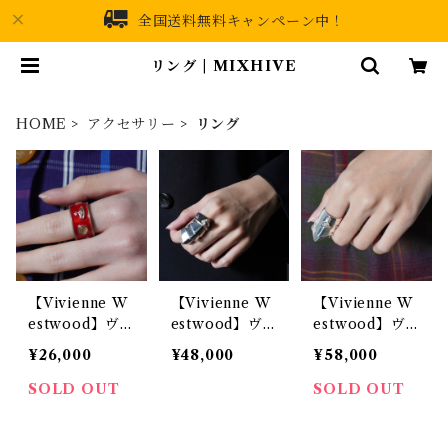
全国送料無料キャンペーン中！
リング | MIXHIVE
HOME
アクセサリー
リング
【Vivienne W
【Vivienne W
【Vivienne W
estwood】ヴ
estwood】ヴ
estwood】ヴ
ィヴィアンウエ
ィヴィアンウエ
ィヴィアンウエ
¥26,000
¥48,000
¥58,000
ストウッド ”オ
ストウッド オ
ストウッド "オ
ーブロゴ”旧型
ーブロゴアーマ
ーブロゴ” 箱・
SOLD OUT
SOLD OUT
キングリング
ーリング
袋付 アーマー
箱付きred
リング