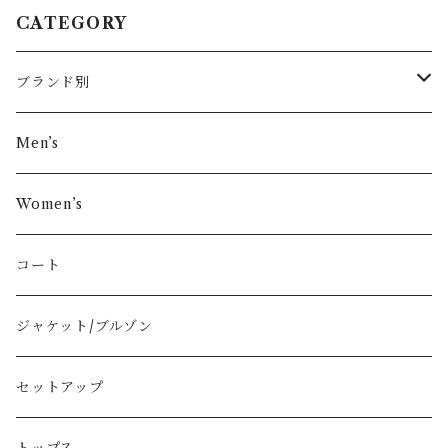
CATEGORY
ブランド別
その他ブランド
Men’s
COMME des GARÇONS
Women’s
Vivienne Westwood
コート
BURBERRY
ジャケット/ブルゾン
PRADA
セットアップ
GUCCI
トップス