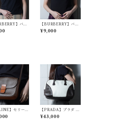
RBERRY】バー
【BURBERRY】バー
 ノバチェックリ
バリー ホースロゴ刺繍
00
¥9,000
Tシャツ black
ショートスリーブニッ
ト black
LINE】セリーヌ
【PRADA】プラダ ロ
入マカダムレザー
ゴ入バイカラーレザー
000
¥43,000
ダーバッグ bro
ポーリングバッグ w
hite&black