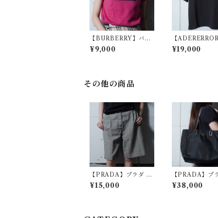
【BURBERRY】バー
【ADERERRO
バリー ボックスロゴプ
ーダーエラー 
¥9,000
¥19,000
リント ショートスリー
ロゴ刺繍Tシャツ 
ブTシャツ berry pin
k
k
その他の商品
【PRADA】プラダ グ
【PRADA】プ
レンチェックタックハ
角プレートロゴ
¥15,000
¥38,000
ーフパンツ gray
ハンドルナイロ
トバッグ black