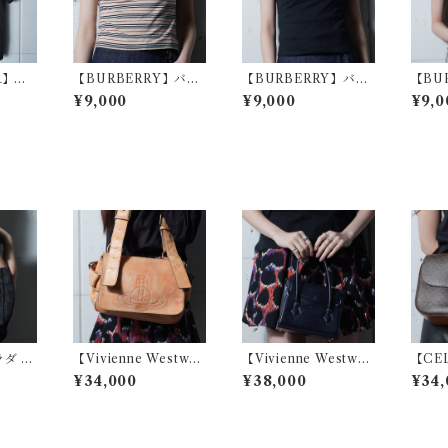
R】ア
【BURBERRY】バー
【BURBERRY】バー
【BU
未使用品
バリー マルチボーダー
バリー ノヴァチェック
バリー
¥9,000
¥9,000
¥9,0
blac
ノースリーブカットソ
リボンノースリーブカ
ンガー
ー beige
ットソー black
ラダ 三
【Vivienne Westwo
【Vivienne Westwo
【CE
 レザー
od】ヴィヴィアンウエ
od】ヴィヴィアンウエ
ロゴ
¥34,000
¥38,000
¥34,
ントー
ストウッド エンボスオ
ストウッド オーブロゴ
ショル
ーブロゴアコードレザ
スカラップカットフラ
wn
ーショルダーバッグ b
ップレザーハンドバッ
eige
グ black