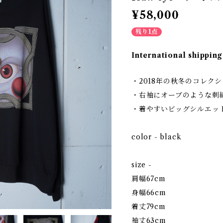
¥58,000
残り1点
International shipping
・2018年の秋冬のコレク
・右袖にオーブのような刺
・着やすいビッグシルエッ
color - black
size -
肩幅67cm
身幅66cm
着丈79cm
袖丈63cm