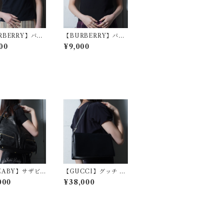
RBERRY】バー
【BURBERRY】バー
 ノバチェックリ
バリー ホースロゴ刺繍
00
¥9,000
Tシャツ black
ショートスリーブニッ
ト black
ZABY】サザビ
【GUCCI】グッチ G
2K・dark wea
ロゴ金具 レザーショル
000
¥38,000
レザー2WAYショル
ダーバッグ black
グ black