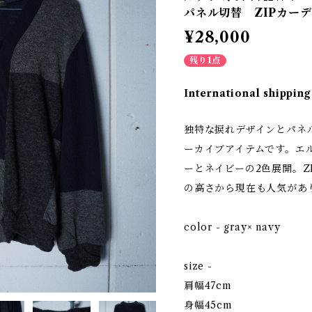
パネル切替 ZIPカーディガ
¥28,000
残り1点
International shipping
独特な捩れデザインとパネル
ーカイブアイテムです。エ
ーとネイビーの2色展開。Z
の高さから現在も人気があ
color - gray× navy
size -
肩幅47cm
身幅45cm