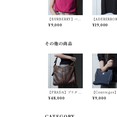
【BURBERRY】バー
【ADERERRO
バリー ボックスロゴプ
ーダーエラー 
¥9,000
¥19,000
リント ショートスリー
ロゴ刺繍Tシャツ 
ブTシャツ berry pin
k
k
その他の商品
【PRADA】プラダ ロ
【Courreges
ゴ入レザーショルダー
ージュ ロゴ入 
¥48,000
¥9,000
バッグ brown
ハンドバッグ ind
CATEGORY