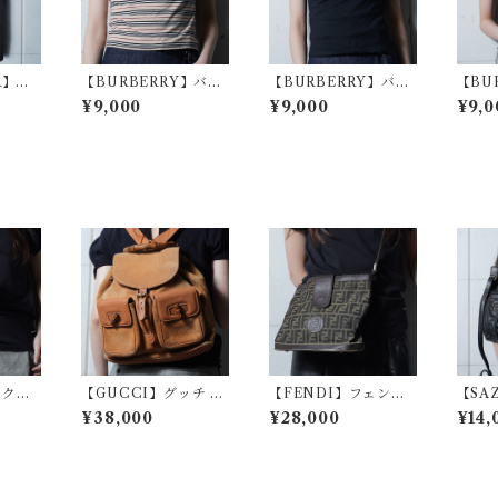
R】ア
【BURBERRY】バー
【BURBERRY】バー
【BU
未使用品
バリー マルチボーダー
バリー ノヴァチェック
バリー
¥9,000
¥9,000
¥9,0
blac
ノースリーブカットソ
リボンノースリーブカ
ンガー
ー beige
ットソー black
】クレ
【GUCCI】グッチ バ
【FENDI】フェンデ
【SA
デニム
ンブースエードバック
ィ ズッカ柄レザー・キ
ー "Y
¥38,000
¥28,000
¥14,
igo
パック camel
ャンパスショルダーバ
r" 
ッグ brown
ダーバッ