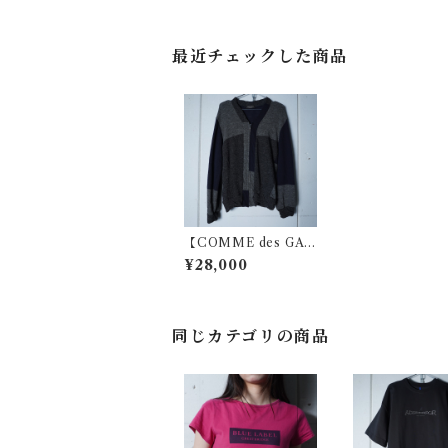
最近チェックした商品
【COMME des GAR
ÇONS HOMME】コ
¥28,000
ムデギャルソン オム 9
9AW アーカイブ エ
ルメス期 捩れ パネ
ル切替 ZIPカーディ
ガン gray × navy
同じカテゴリの商品