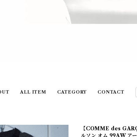
OUT
ALL ITEM
CATEGORY
CONTACT
【COMME des GA
ルソン オム 99AW