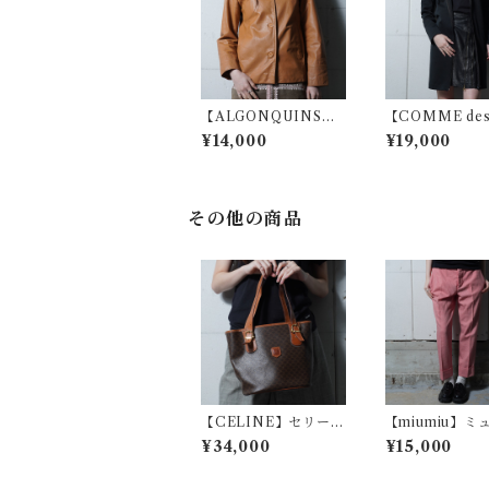
【ALGONQUINS】
【COMME des
アルゴンキン "Gothic
ÇONS】コムデ
¥14,000
¥19,000
Archive"カウレザー
ソンブラック 
ジャケット brown
ロゴロングパーカ
ack
その他の商品
【CELINE】セリーヌ
【miumiu】ミ
ロゴ入 マカダム柄レザ
ュウ 千鳥格子
¥34,000
¥15,000
ートートバッグ brow
クス red＆whit
n