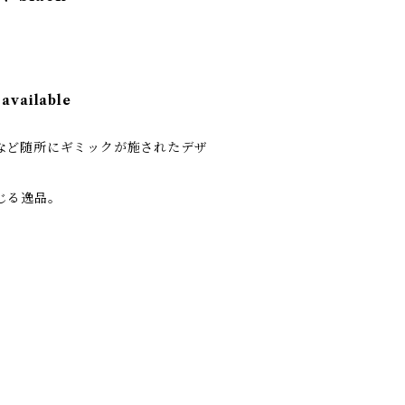
 available
など随所にギミックが施されたデザ
じる逸品。