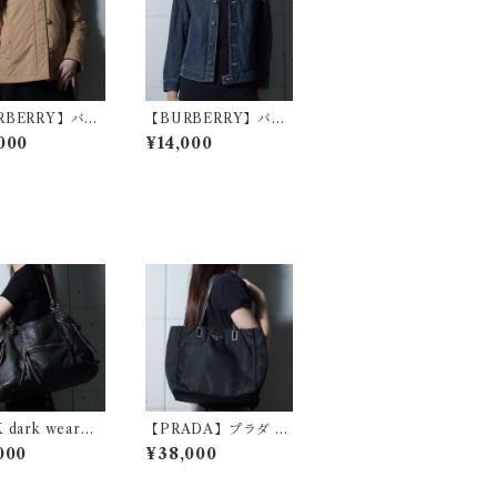
RBERRY】バー
【BURBERRY】バー
 ファーフーディ
バリー ホースロゴボタ
000
¥14,000
ャケット beige
ンデニムジャケット
navy
 dark wear】
【PRADA】プラダ 三
トートバッグ bl
角プレートロゴ レザー
000
¥38,000
ハンドルナイロントー
トバッグ black