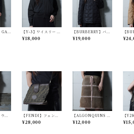
 GAR
【Y-3】ワイスリー ”a
【BURBERRY】バー
【BU
ギャル
chive"ロゴ入ジップア
バリー ロゴジップ・ラ
バリー
¥18,000
¥19,000
¥24,
フラワー
ップブルゾン black
ビットファーキルティ
中綿ジ
ー bl
ングジャケット black
ュウミ
【FENDI】フェンデ
【ALGONQUINS 】
【Y2K
柄スラッ
ィ ズッカ柄レザー・キ
アルゴンキン"Gothic
レザー
¥28,000
¥12,000
¥15,
e
ャンパスショルダーバ
Archive"レースステ
ack
ッグ brown
ッチスエードピッグレ
ザースカート brown