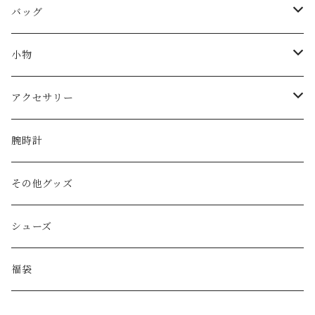
FENDI
バッグ
miu miu
ショルダーバッグ
小物
Martin Margiela
ハンド/トートバッグ
帽子
アクセサリー
Yves Saint Laurent
リュック
ベルト
ネックレス
腕時計
GAULTIER
その他バッグ
財布
ブレスレット
その他グッズ
HYSTERIC GLAMOUR
キーケース
リング
シューズ
BALENCIAGA
ポーチ
その他アクセサリー
福袋
DIESEL
マフラー/ストール