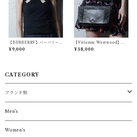
【BURBERRY】バーバリー
【Vivienne Westwood】ヴ
ノヴァチェックリボンノース
ィヴィアンウエストウッド オ
¥9,000
¥38,000
リーブカットソー black
ーブロゴスタッズチェーンレ
ザーショルダーバッグ black
CATEGORY
ブランド別
その他ブランド
Men’s
COMME des GARÇONS
Women’s