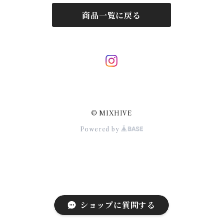
商品一覧に戻る
JIL SANDER
サングラス
LOUIS VUITTON
スカーフ/ハンカチ
Hermes
ネクタイ
© MIXHIVE
Courrèges
その他小物
Powered by
Dolce&Gabbana
VALENTINO
ショップに質問する
VERSACE