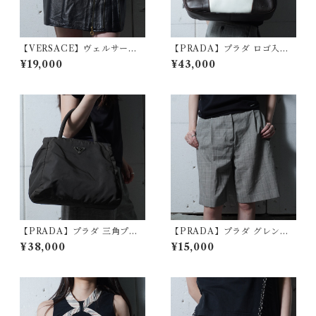
【VERSACE】ヴェルサーチ
【PRADA】プラダ ロゴ入バ
エンボスメドゥーサレザース
イカラーレザーポーリングバ
¥19,000
¥43,000
カート black
ッグ white&black
【PRADA】プラダ 三角プレ
【PRADA】プラダ グレンチ
ートロゴナイロンハンドバッ
ェックタックハーフパンツ gr
¥38,000
¥15,000
グ khaki
ay