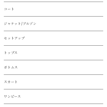
Vivienne Westwood
コート
BURBERRY
ジャケット/ブルゾン
PRADA
セットアップ
GUCCI
トップス
LOEWE
ボトムス
Christian Dior
スカート
CELINE
ワンピース