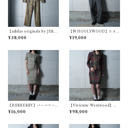
【adidas originals by JERE
【N.HOOLYWOOD】エヌハ
MY SCOTTO】トレフォイル
リウッド ポリジャケット・ス
¥38,000
¥19,000
ロゴレオパード3ライントラッ
ラックスセットアップ gray
クジャケット・パンツセット
アップ beige
【BURBERRY】バーバリー
【Vivienne Westwood】ヴ
ロゴボタンWOOL100％ 半袖
ィヴィアンウエストウッド ウ
¥16,000
¥98,000
ジャケット・スカートセット
ール100％チェックジャケッ
アップ khaki
ト・スカートセットアップ re
d＆blue＆yellow