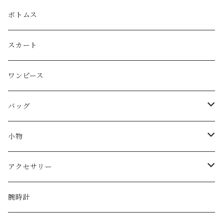
LOEWE
ボトムス
Christian Dior
スカート
CELINE
ワンピース
FENDI
バッグ
miu miu
ショルダーバッグ
小物
Martin Margiela
ハンド/トートバッグ
帽子
アクセサリー
Yves Saint Laurent
リュック
ベルト
ネックレス
腕時計