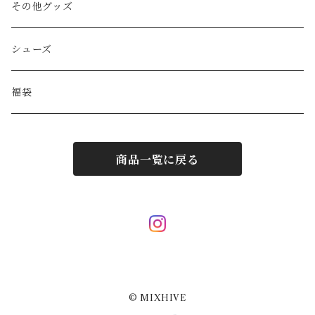
GAULTIER
その他バッグ
財布
ブレスレット
その他グッズ
HYSTERIC GLAMOUR
キーケース
リング
シューズ
BALENCIAGA
ポーチ
その他アクセサリー
福袋
DIESEL
マフラー/ストール
商品一覧に戻る
JIL SANDER
サングラス
LOUIS VUITTON
スカーフ/ハンカチ
Hermes
ネクタイ
© MIXHIVE
Courrèges
その他小物