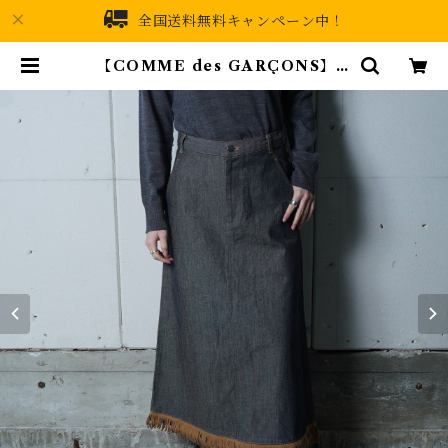
全国送料無料キャンペーン中！
【COMME des GARÇONS】コ
ムデギャルソン "極美品” 99年製 フ
リンジデニムスカート indigo | MI
XHIVE