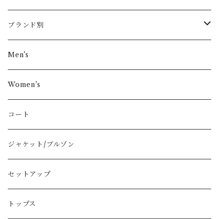
ブランド別
その他ブランド
Men’s
COMME des GARÇONS
Women’s
Vivienne Westwood
コート
BURBERRY
ジャケット/ブルゾン
PRADA
セットアップ
GUCCI
トップス