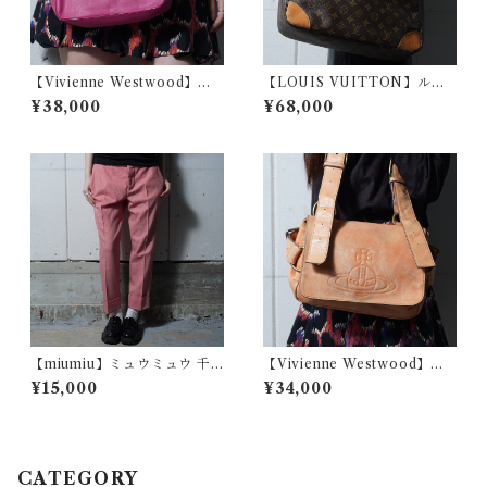
【Vivienne Westwood】ヴ
【LOUIS VUITTON】ルイ
ィヴィアンウエストウッド オ
ヴィトン ブローニュGM モノ
¥38,000
¥68,000
ーブロゴ レザースクエアショ
グラムレザーショルダーバッ
ルダーバッグ pink
グ brown
【miumiu】ミュウミュウ 千
【Vivienne Westwood】ヴ
鳥格子柄スラックス red＆whi
ィヴィアンウエストウッド エ
¥15,000
¥34,000
te
ンボスオーブロゴアコードレ
ザーショルダーバッグ beige
CATEGORY