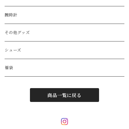
Yves Saint Laurent
リュック
ベルト
ネックレス
腕時計
GAULTIER
その他バッグ
財布
ブレスレット
その他グッズ
HYSTERIC GLAMOUR
キーケース
リング
シューズ
BALENCIAGA
ポーチ
その他アクセサリー
福袋
DIESEL
マフラー/ストール
商品一覧に戻る
JIL SANDER
サングラス
LOUIS VUITTON
スカーフ/ハンカチ