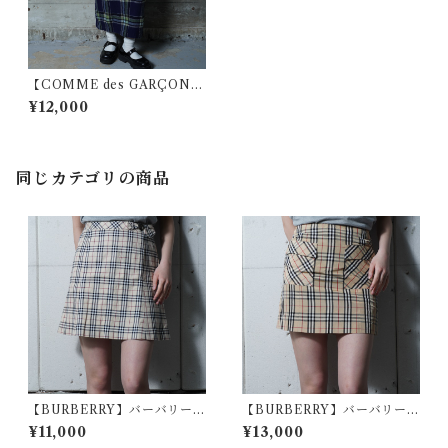
【COMME des GARÇON
S】コムデギャルソン ”極美
¥12,000
品” 98年製 フランネルロン
グスカート navy
同じカテゴリの商品
【BURBERRY】バーバリー
【BURBERRY】バーバリー
ホースロゴバックル・ノバチ
フロントポケットノバチェッ
¥11,000
¥13,000
ェックミニスカート beige
クナイロン・キュプラミニス