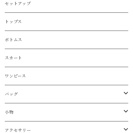
PRADA
セットアップ
GUCCI
トップス
LOEWE
ボトムス
Christian Dior
スカート
CELINE
ワンピース
FENDI
バッグ
miu miu
ショルダーバッグ
小物
Martin Margiela
ハンド/トートバッグ
帽子
アクセサリー