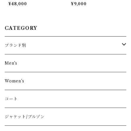
ザーショルダーバッグ brown
ロゴプリントボーダーワンピ
¥48,000
¥9,000
ース white&black
CATEGORY
ブランド別
その他ブランド
Men’s
COMME des GARÇONS
Women’s
Vivienne Westwood
コート
BURBERRY
ジャケット/ブルゾン