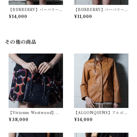
【BURBERRY】バーバリー
【BURBERRY】バーバリー
WOOL100%チェック柄タイ
ベルト付ノバチェックタイト
¥14,000
¥11,000
トスカート olive
スカート beige
その他の商品
【Vivienne Westwood】ヴ
【ALGONQUINS】アルゴン
ィヴィアンウエストウッド オ
キン "Gothic Archive"カウレ
¥38,000
¥14,000
ーブロゴスカラップカットフ
ザージャケット brown
ラップレザーハンドバッグ bla
ck