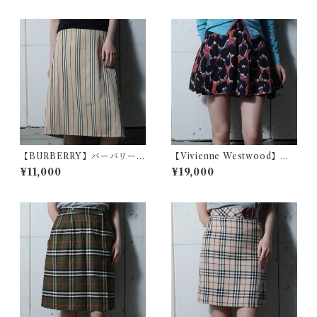
カート beige
【BURBERRY】バーバリー
【Vivienne Westwood】ヴ
フレアラップスカート beige
ィヴィアンウエストウッド レ
¥11,000
¥19,000
オパード柄ミニスカート blac
k&pink&blue