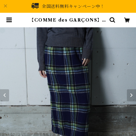
全国送料無料キャンペーン中！
【COMME des GARÇONS】コ
ムデギャルソン ”極美品” 98年
製 フランネルロングスカート na
vy | MIXHIVE