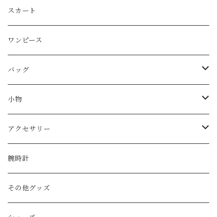
Christian Dior
スカート
CELINE
ワンピース
FENDI
バッグ
miu miu
ショルダーバッグ
小物
Martin Margiela
ハンド/トートバッグ
帽子
アクセサリー
Yves Saint Laurent
リュック
ベルト
ネックレス
腕時計
GAULTIER
その他バッグ
財布
ブレスレット
その他グッズ