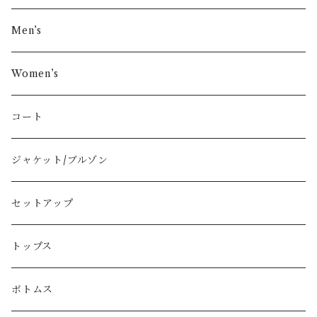
その他ブランド
Men’s
COMME des GARÇONS
Women’s
Vivienne Westwood
コート
BURBERRY
ジャケット/ブルゾン
PRADA
セットアップ
GUCCI
トップス
LOEWE
ボトムス