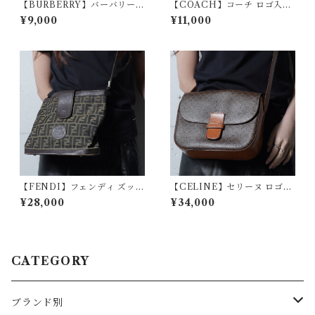
【BURBERRY】バーバリー
【COACH】コーチ ロゴ入り
ホースロゴ刺繍 ロングスリー
レザーショルダーバッグ blac
¥9,000
¥11,000
ブTシャツ white
k& brown
【FENDI】フェンディ ズッカ
【CELINE】セリーヌ ロゴ入
柄レザー・キャンパスショル
マカダムレザーショルダーバ
¥28,000
¥34,000
ダーバッグ brown
ッグ brown
CATEGORY
ブランド別