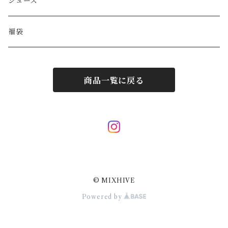
HYSTERIC GLAMOUR
キーケース
リング
シューズ
BALENCIAGA
ポーチ
その他アクセサリー
福袋
DIESEL
マフラー/ストール
商品一覧に戻る
JIL SANDER
サングラス
LOUIS VUITTON
スカーフ/ハンカチ
Hermes
ネクタイ
© MIXHIVE
Courrèges
その他小物
Powered by
Dolce&Gabbana