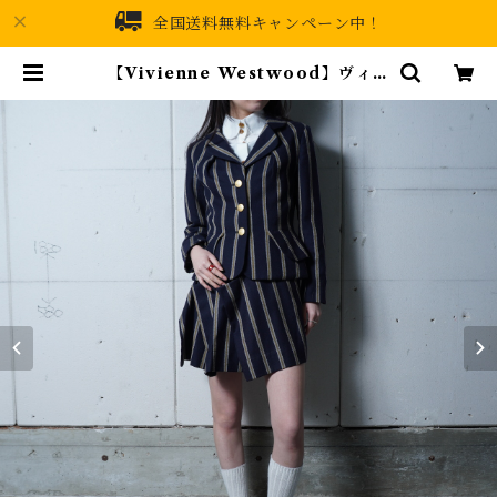
全国送料無料キャンペーン中！
【Vivienne Westwood】ヴィヴ
ィアンウエストウッド ”オーブロゴ
金ボタン” WOOL100%ストライ
プジャケット・変形スカートセット
アップ navy&white&yellow |
MIXHIVE