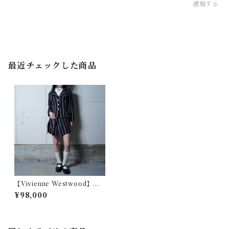
通報する
最近チェックした商品
【Vivienne Westwood】ヴ
ィヴィアンウエストウッド ”オ
¥98,000
ーブロゴ金ボタン” WOOL10
0%ストライプジャケット・変
形スカートセットアップ navy
&white&yellow