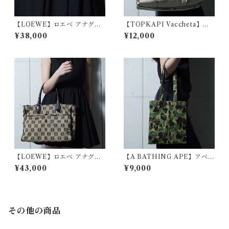
【LOEWE】ロエベ アナグラ
【TOPKAPI Vaccheta】レ
ムロゴ総柄レザー・キャンバ
ザーショルダーバッグ ivory
¥38,000
¥12,000
スショルダーバッグ blackwhi
te
【LOEWE】ロエベ アナグラ
【A BATHING APE】アベイ
ムロゴ総柄レザー・キャンバ
シングエイプ Y2K カモフラー
¥43,000
¥9,000
ストートバッグ black＆beige
ジュ柄トートバッグ green &
beige
その他の商品