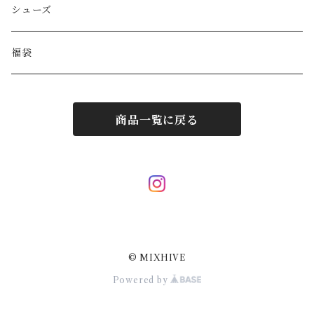
HYSTERIC GLAMOUR
キーケース
リング
シューズ
BALENCIAGA
ポーチ
その他アクセサリー
福袋
DIESEL
マフラー/ストール
商品一覧に戻る
JIL SANDER
サングラス
LOUIS VUITTON
スカーフ/ハンカチ
Hermes
ネクタイ
© MIXHIVE
Courrèges
その他小物
Powered by
Dolce&Gabbana