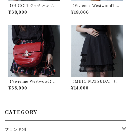
【GUCCI】グッチ バンブー
【Vivienne Westwood】ヴ
スエードバックパック camel
ィヴィアンウエストウッド オ
¥38,000
¥18,000
ーブロゴパッチ マルチカラー
ストライプボディバッグ bro
wn&blue
【Vivienne Westwood】ヴ
【MIHO MATSUDA】ミホ
ィヴィアンウエストウッド オ
マツダ "Gothic Archive" テ
¥38,000
¥14,000
ーブロゴ オーブロゴシボ加工
ィアードフリルスカート blac
レザーショルダーバッグ red
k
CATEGORY
ブランド別