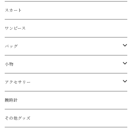
Christian Dior
スカート
CELINE
ワンピース
FENDI
バッグ
miu miu
ショルダーバッグ
小物
Martin Margiela
ハンド/トートバッグ
帽子
アクセサリー
Yves Saint Laurent
リュック
ベルト
ネックレス
腕時計
GAULTIER
その他バッグ
財布
ブレスレット
その他グッズ