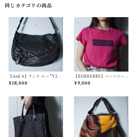
同じカテゴリの商品
【And A】アンド エー "Y2K
【BURBERRY】バーバリー
dark wear" フラップレザーシ
ボックスロゴプリント ショー
¥18,000
¥9,000
ョルダーバッグ black
トスリーブTシャツ berry pin
k