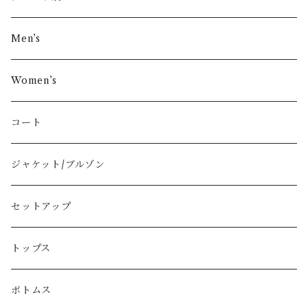
その他ブランド
Men’s
COMME des GARÇONS
Women’s
Vivienne Westwood
コート
BURBERRY
ジャケット/ブルゾン
PRADA
セットアップ
GUCCI
トップス
LOEWE
ボトムス