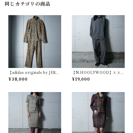
同じカテゴリの商品
【adidas originals by JERE
【N.HOOLYWOOD】エヌハ
MY SCOTTO】トレフォイル
リウッド ポリジャケット・ス
¥38,000
¥19,000
ロゴレオパード3ライントラッ
ラックスセットアップ gray
クジャケット・パンツセット
アップ beige