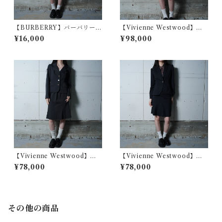
【BURBERRY】バーバリー
【Vivienne Westwood】ヴ
ロゴボタンWOOL100％ 半袖
ィヴィアンウエストウッド ウ
¥16,000
¥98,000
ジャケット・スカートセット
ール100％チェックジャケッ
アップ khaki
ト・スカートセットアップ re
d＆blue＆yellow
【Vivienne Westwood】ヴ
【Vivienne Westwood】ヴ
ィヴィアンウエストウッド ジ
ィヴィアンウエストウッド オ
¥78,000
¥78,000
ャケット・スカートセットア
ーブロゴボタン パフスリー
ップ gray
ブジャケット・スカートセッ
トアップ black
その他の商品