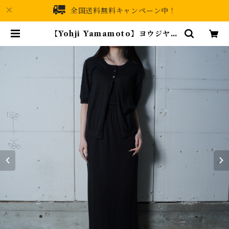
全国送料無料キャンペーン中！
【Yohji Yamamoto】ヨウジヤマ
モト 96ss ニットベスト・カーディ
ガン・スカート 3ピースアンサンブ
ルセット black | MIXHIVE