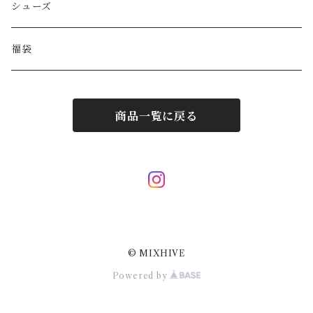
HYSTERIC GLAMOUR
キーケース
リング
シューズ
BALENCIAGA
ポーチ
その他アクセサリー
福袋
DIESEL
マフラー/ストール
商品一覧に戻る
JIL SANDER
サングラス
LOUIS VUITTON
スカーフ/ハンカチ
Hermes
ネクタイ
© MIXHIVE
Courrèges
その他小物
Powered by
Dolce&Gabbana