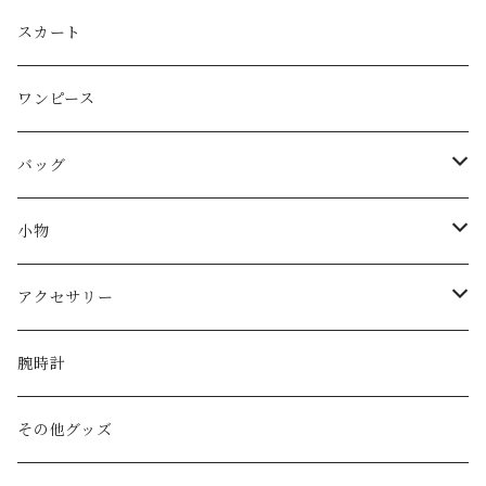
Christian Dior
スカート
CELINE
ワンピース
FENDI
バッグ
miu miu
ショルダーバッグ
小物
Martin Margiela
ハンド/トートバッグ
帽子
アクセサリー
Yves Saint Laurent
リュック
ベルト
ネックレス
腕時計
GAULTIER
その他バッグ
財布
ブレスレット
その他グッズ