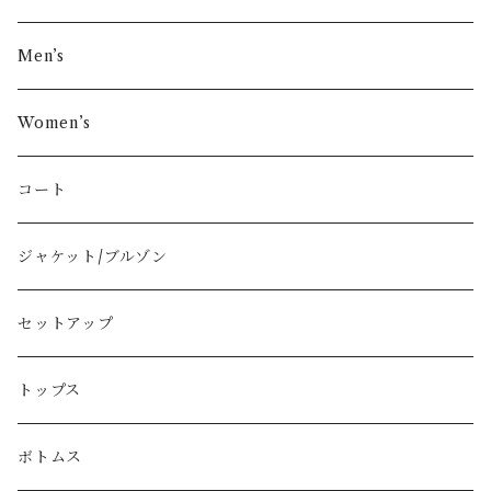
その他ブランド
Men’s
COMME des GARÇONS
Women’s
Vivienne Westwood
コート
BURBERRY
ジャケット/ブルゾン
PRADA
セットアップ
GUCCI
トップス
LOEWE
ボトムス