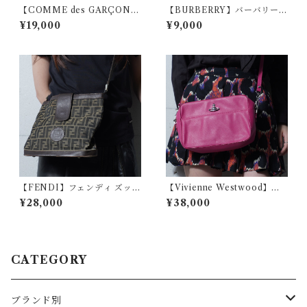
【COMME des GARÇON
【BURBERRY】バーバリー
S】コムデギャルソンブラック
ホースロゴ刺繍 ロングスリー
¥19,000
¥9,000
フラワーロゴロングパーカー b
ブTシャツ white
lack
【FENDI】フェンディ ズッカ
【Vivienne Westwood】ヴ
柄レザー・キャンパスショル
ィヴィアンウエストウッド オ
¥28,000
¥38,000
ダーバッグ brown
ーブロゴ レザースクエアショ
ルダーバッグ pink
CATEGORY
ブランド別