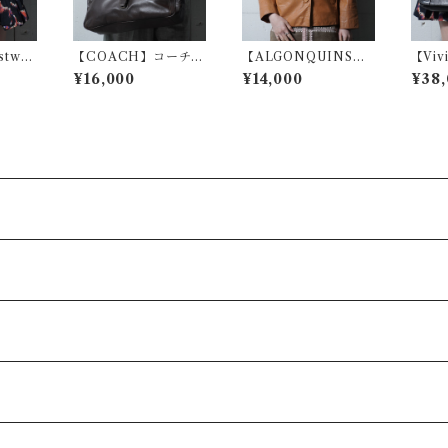
stwo
【COACH】コーチ
【ALGONQUINS】
【Viv
アンウエ
アトランティックビー
アルゴンキン "Gothic
od】
¥16,000
¥14,000
¥38,
ーブロゴ
クマン 2WAYレザーシ
Archive"カウレザー
ストウ
クレザ
ョルダーバッグ brow
ジャケット brown
スタ
ed&
n
ーショ
ack