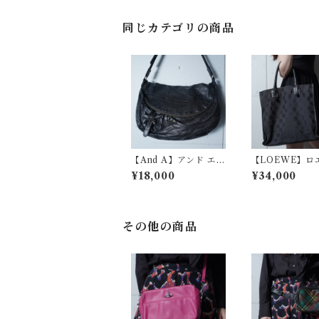
同じカテゴリの商品
【And A】アンド エー
【LOEWE】ロ
"Y2K dark wear" フ
ナグラムロゴ総
¥18,000
¥34,000
ラップレザーショルダ
ーハンドルキャ
ーバッグ black
トートバッグ bl
その他の商品