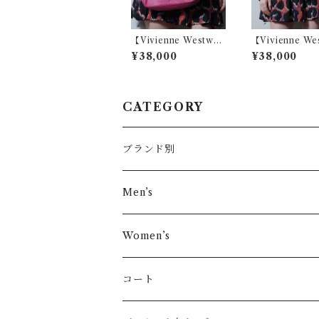
【Vivienne Westwo
【Vivienne We
od】ヴィヴィアンウエ
od】ヴィヴィ
¥38,000
¥38,000
ストウッド オーブロゴ
ストウッド オ
レザースクエアショル
タータンチェッ
ダーバッグ pink
ーボディバッグ r
green&black
CATEGORY
ブランド別
その他ブランド
Men’s
COMME des GARÇONS
Women’s
Vivienne Westwood
コート