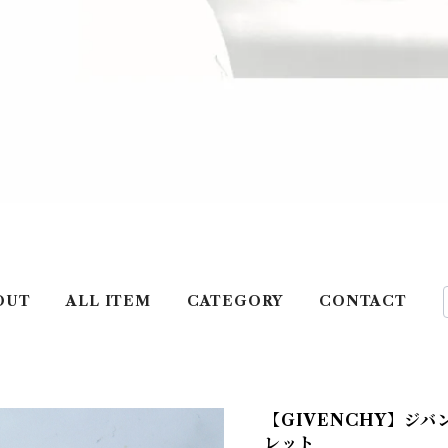
OUT
ALL ITEM
CATEGORY
CONTACT
【GIVENCHY】ジバ
レット