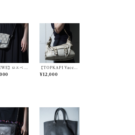
EWE】ロエベ ア
【TOPKAPI Vacche
ラムロゴ総柄レザ
ta】レザーショルダー
000
¥12,000
キャンバスショル
バッグ ivory
グ blackwhit