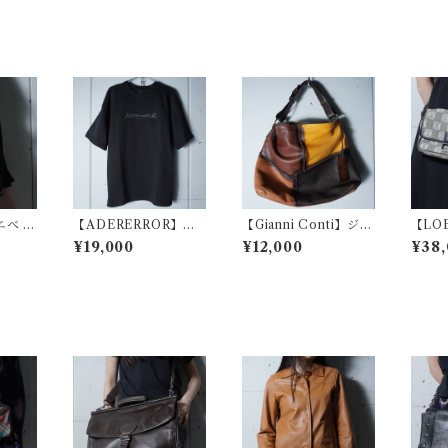
エベ ア
【ADERERROR】ア
【Gianni Conti】ジャ
【LO
柄レザ
ーダーエラー 未使用品
ンニコンティ マルチカ
ナグ
¥19,000
¥12,000
¥38,
ンバス
ロゴ刺繍Tシャツ blac
ラーブロックレザーシ
ー・
ack
k
ョルダーバッグ
ダーバッ
e