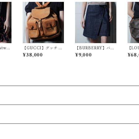
stwo
【GUCCI】グッチ バ
【BURBERRY】バー
【LOU
アンウエ
ンブースエードバック
バリー デニムラップス
N】ル
¥38,000
¥9,000
¥68,
ーブロゴ
パック camel
カート indigo
ヌフィ
ンレザ
グラ
グ bl
ーバッ