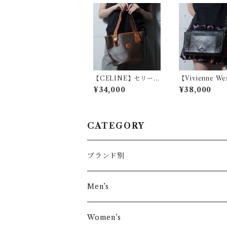
【CELINE】セリーヌ
【Vivienne We
ロゴ入 マカダム柄レザ
od】ヴィヴィ
¥34,000
¥38,000
ートートバッグ brow
ストウッド オ
n
スタッズチェー
ーショルダーバッ
ack
CATEGORY
ブランド別
その他ブランド
Men’s
COMME des GARÇONS
Women’s