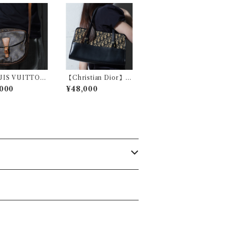
IS VUITTO
【Christian Dior】ク
イヴィトン ジュ
リスチャンディオール
000
¥48,000
ーユ GM モノ
トロッターレザー・キ
ムレザーショルダ
ャンパスショルダーバ
グ brown
ッグ beige& black