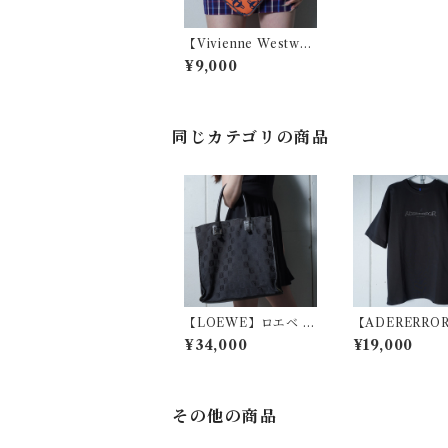
【Vivienne Westwo
od】ヴィヴィアンウエ
¥9,000
ストウッド オーブロ
ゴ・オーブ総柄レザー
ポーチ orange&navy
同じカテゴリの商品
【LOEWE】ロエベ ア
【ADERERRO
ナグラムロゴ総柄レザ
ーダーエラー 
¥34,000
¥19,000
ーハンドルキャンバス
ロゴ刺繍Tシャツ 
トートバッグ black
k
その他の商品