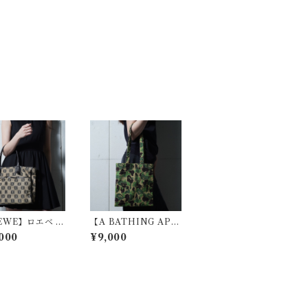
EWE】ロエベ ア
【A BATHING AP
ラムロゴ総柄レザ
E】アベイシングエイ
000
¥9,000
キャンバストート
プ Y2K カモフラージ
black＆beige
ュ柄トートバッグ gre
en & beige