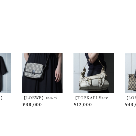
R】ア
【LOEWE】ロエベ ア
【TOPKAPI Vacche
【LO
未使用品
ナグラムロゴ総柄レザ
ta】レザーショルダー
ナグ
¥38,000
¥12,000
¥43,
blac
ー・キャンバスショル
バッグ ivory
ー・
ダーバッグ blackwhit
バッグ 
e