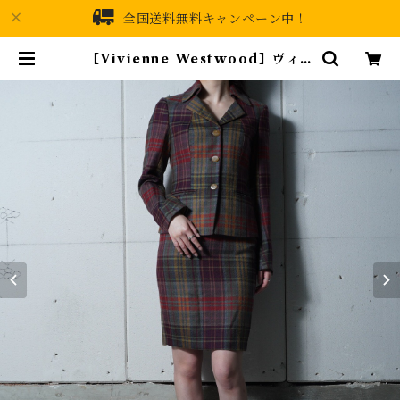
全国送料無料キャンペーン中！
【Vivienne Westwood】ヴィヴ
ィアンウエストウッド ウール100％
チェックジャケット・スカートセッ
トアップ red＆blue＆yellow |
MIXHIVE