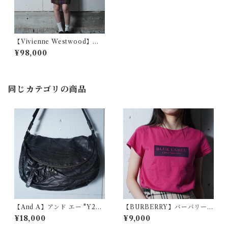
【Vivienne Westwood】ヴ
ィヴィアンウエストウッド ウ
¥98,000
ール100％チェックジャケッ
ト・スカートセットアップ re
d＆blue＆yellow
同じカテゴリの商品
【And A】アンド エー "Y2K
【BURBERRY】バーバリー
dark wear" フラップレザーシ
ボックスロゴプリント ショー
¥18,000
¥9,000
ョルダーバッグ black
トスリーブTシャツ berry pin