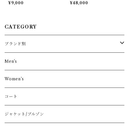
ホースロゴ刺繍ショートスリ
ザーショルダーバッグ brown
¥9,000
¥48,000
ーブニット black
CATEGORY
ブランド別
その他ブランド
Men’s
COMME des GARÇONS
Women’s
Vivienne Westwood
コート
BURBERRY
ジャケット/ブルゾン