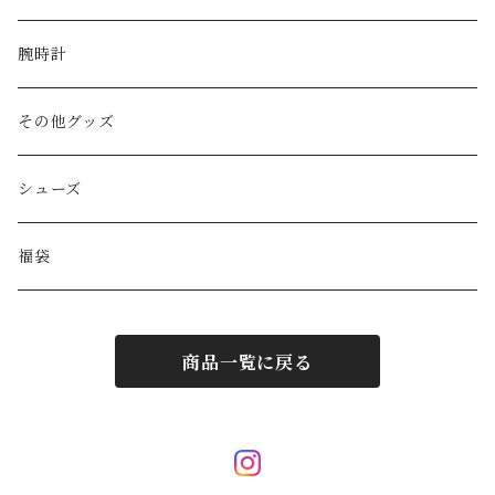
Yves Saint Laurent
リュック
ベルト
ネックレス
腕時計
GAULTIER
その他バッグ
財布
ブレスレット
その他グッズ
HYSTERIC GLAMOUR
キーケース
リング
シューズ
BALENCIAGA
ポーチ
その他アクセサリー
福袋
DIESEL
マフラー/ストール
商品一覧に戻る
JIL SANDER
サングラス
LOUIS VUITTON
スカーフ/ハンカチ