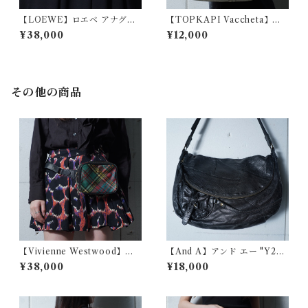
【LOEWE】ロエベ アナグラ
【TOPKAPI Vaccheta】レ
ムロゴ総柄レザー・キャンバ
ザーショルダーバッグ ivory
¥38,000
¥12,000
スショルダーバッグ blackwhi
te
その他の商品
【Vivienne Westwood】ヴ
【And A】アンド エー "Y2K
ィヴィアンウエストウッド オ
dark wear" フラップレザーシ
¥38,000
¥18,000
ーブロゴ タータンチェックレ
ョルダーバッグ black
ザーボディバッグ red&green
&black