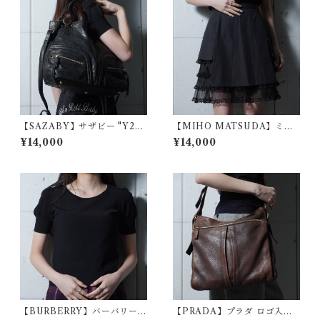
【SAZABY】サザビー "Y2
【MIHO MATSUDA】ミホ
K・dark wear" レザー2WAY
マツダ "Gothic Archive" テ
¥14,000
¥14,000
ショルダーバッグ black
ィアードフリルスカート blac
k
【BURBERRY】バーバリー
【PRADA】プラダ ロゴ入レ