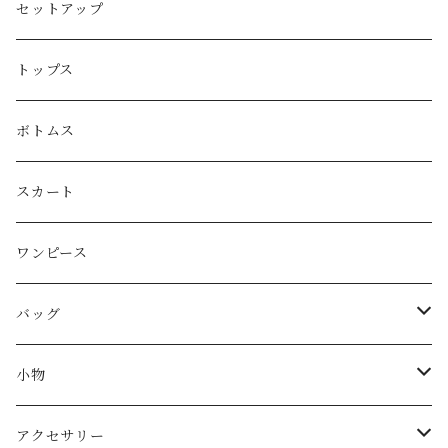
PRADA
セットアップ
GUCCI
トップス
LOEWE
ボトムス
Christian Dior
スカート
CELINE
ワンピース
FENDI
バッグ
miu miu
ショルダーバッグ
小物
Martin Margiela
ハンド/トートバッグ
帽子
アクセサリー