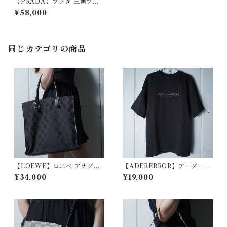
【PRADA】プラダ 三角プレ
ートロゴナイロン・レザーワ
¥58,000
ンショルダーバッグ black
同じカテゴリの商品
【LOEWE】ロエベ アナグラ
【ADERERROR】アーダーエ
ムロゴ総柄レザーハンドルキ
ラー 未使用品 ロゴ刺繍Tシャ
¥34,000
¥19,000
ャンバストートバッグ black
ツ black