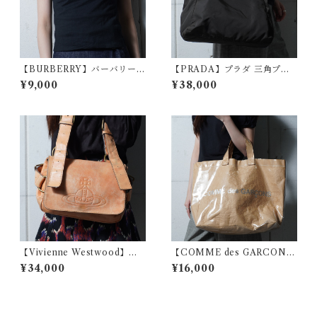
【BURBERRY】バーバリー
【PRADA】プラダ 三角プレ
ノヴァチェックリボンノース
ートロゴナイロンハンドバッ
¥9,000
¥38,000
リーブカットソー black
グ khaki
【Vivienne Westwood】ヴ
【COMME des GARCON
ィヴィアンウエストウッド エ
S】コムデギャルソン ロゴ入り
¥34,000
¥16,000
ンボスオーブロゴアコードレ
PVCペーパートートバッグ
ザーショルダーバッグ beige
brown