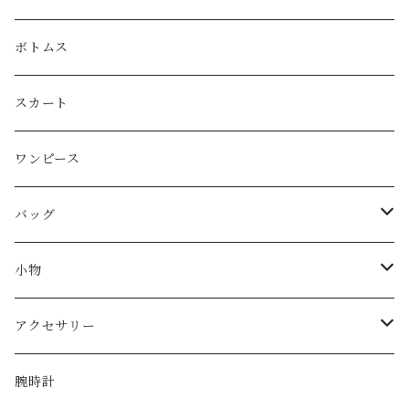
LOEWE
ボトムス
Christian Dior
スカート
CELINE
ワンピース
FENDI
バッグ
miu miu
ショルダーバッグ
小物
Martin Margiela
ハンド/トートバッグ
帽子
アクセサリー
Yves Saint Laurent
リュック
ベルト
ネックレス
腕時計