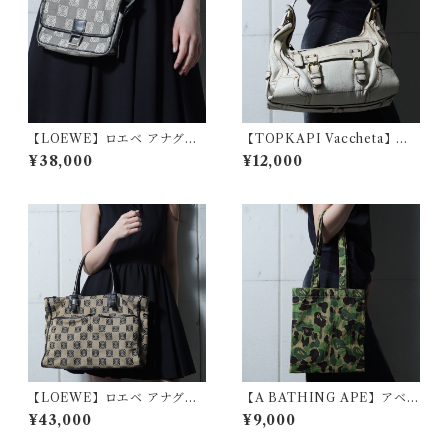
【LOEWE】ロエベ アナグラ
【TOPKAPI Vaccheta】レ
ムロゴ総柄レザー・キャンバ
ザーショルダーバッグ ivory
¥38,000
¥12,000
スショルダーバッグ blackwhi
te
【LOEWE】ロエベ アナグラ
【A BATHING APE】アベイ
ムロゴ総柄レザー・キャンバ
シングエイプ Y2K カモフラー
¥43,000
¥9,000
ストートバッグ black＆beige
ジュ柄トートバッグ green &
beige