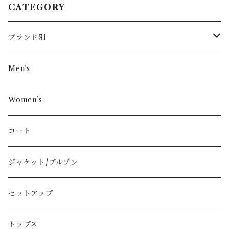
CATEGORY
ブランド別
その他ブランド
Men’s
COMME des GARÇONS
Women’s
Vivienne Westwood
コート
BURBERRY
ジャケット/ブルゾン
PRADA
セットアップ
GUCCI
トップス