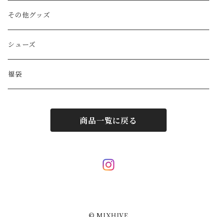
GAULTIER
その他バッグ
財布
ブレスレット
その他グッズ
HYSTERIC GLAMOUR
キーケース
リング
シューズ
BALENCIAGA
ポーチ
その他アクセサリー
福袋
DIESEL
マフラー/ストール
商品一覧に戻る
JIL SANDER
サングラス
LOUIS VUITTON
スカーフ/ハンカチ
Hermes
ネクタイ
© MIXHIVE