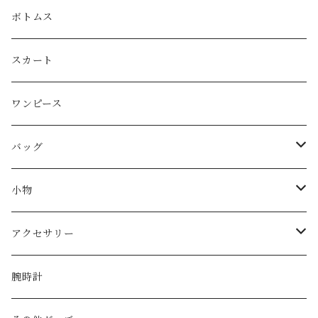
LOEWE
ボトムス
Christian Dior
スカート
CELINE
ワンピース
FENDI
バッグ
miu miu
ショルダーバッグ
小物
Martin Margiela
ハンド/トートバッグ
帽子
アクセサリー
Yves Saint Laurent
リュック
ベルト
ネックレス
腕時計