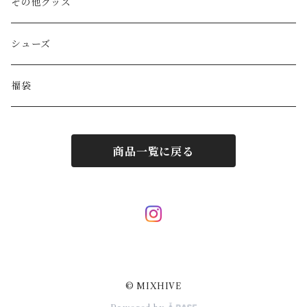
GAULTIER
その他バッグ
財布
ブレスレット
その他グッズ
HYSTERIC GLAMOUR
キーケース
リング
シューズ
BALENCIAGA
ポーチ
その他アクセサリー
福袋
DIESEL
マフラー/ストール
商品一覧に戻る
JIL SANDER
サングラス
LOUIS VUITTON
スカーフ/ハンカチ
Hermes
ネクタイ
© MIXHIVE
Courrèges
その他小物