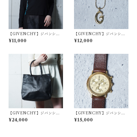
【GIVENCHY】ジバンシー
【GIVENCHY】ジバンシー
WOOL100％ターコイズライ
Gロゴトップチェーンネックレ
¥11,000
¥12,000
ンハイネックニット black
ス gold
【GIVENCHY】ジバンシー
【GIVENCHY】ジバンシー
4Gロゴレザートートバッグ bl
稼働品4Gロゴ クロノグラフゴ
¥24,000
¥15,000
ack
ールドフェイスクォーツウォ
ッチ brown&gold