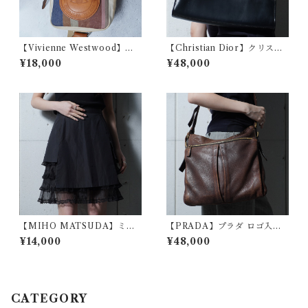
【Vivienne Westwood】ヴ
【Christian Dior】クリスチ
ィヴィアンウエストウッド オ
ャンディオール トロッターレ
¥18,000
¥48,000
ーブロゴパッチ マルチカラー
ザー・キャンパスショルダー
ストライプボディバッグ bro
バッグ beige& black
wn&blue
【MIHO MATSUDA】ミホ
【PRADA】プラダ ロゴ入レ
マツダ "Gothic Archive" テ
ザーショルダーバッグ brown
¥14,000
¥48,000
ィアードフリルスカート blac
k
CATEGORY