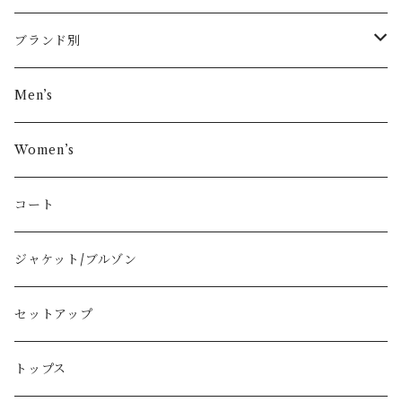
ブランド別
その他ブランド
Men’s
COMME des GARÇONS
Women’s
Vivienne Westwood
コート
BURBERRY
ジャケット/ブルゾン
PRADA
セットアップ
GUCCI
トップス