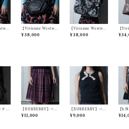
stwo
【Vivienne Westwo
【Vivienne Westwo
【Viv
アンウエ
od】ヴィヴィアンウエ
od】ヴィヴィアンウエ
od】
¥38,000
¥38,000
¥34,
UTI
ストウッド パンチング
ストウッド コズミック
ストウ
ウレザー
オーブロゴシボレザー
柄トートバッグ black
総柄 
blac
ショルダーバッグ blac
&white
ルダ
k
ラダ 三
【BURBERRY】バー
【BURBERRY】バー
【h.
ナイロ
バリー SILK100％ チ
バリー ノヴァチェック
ナオト 
¥11,000
¥9,000
¥14,
haki
ェックスカート dark
リボンノースリーブカ
ve"
purple
ットソー black
ルレ
ート b