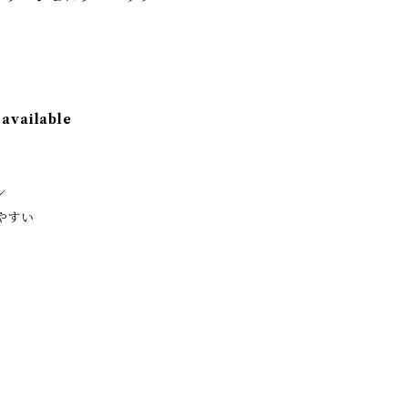
 available
ン
やすい