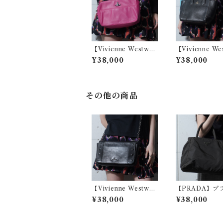
【Vivienne Westwo
【Vivienne We
od】ヴィヴィアンウエ
od】ヴィヴィ
¥38,000
¥38,000
ストウッド オーブロゴ
ストウッド EXC
レザースクエアショル
VE 2WAY カ
ダーバッグ pink
ショルダーバッグ 
k
その他の商品
【Vivienne Westwo
【PRADA】プ
od】ヴィヴィアンウエ
角プレートロゴ
¥38,000
¥38,000
ストウッド オーブロゴ
ンハンドバッグ k
スタッズチェーンレザ
ーショルダーバッグ bl