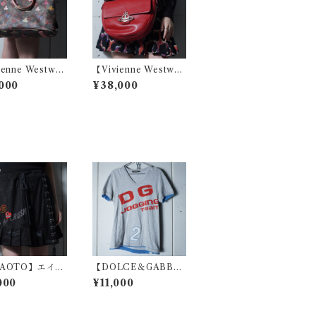
ienne Westwo
【Vivienne Westwo
ヴィヴィアンウエ
od】ヴィヴィアンウエ
000
¥38,000
ッド マルチロゴ
ストウッド オーブロゴ
2WAYハンドショ
オーブロゴシボ加工レ
ーバッグ
ザーショルダーバッグ
red
NAOTO】エイチ
【DOLCE＆GABBA
"Gothic Archi
NA】ドルチェ＆ガッ
000
¥11,000
 レースアップフリ
バーナ DG JOGGING
イヤードミニスカ
team ロゴVネックTシ
lack
ャツ gray