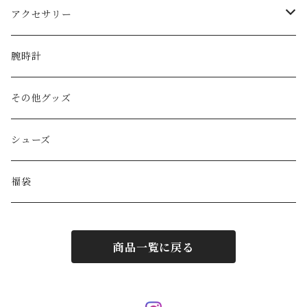
Martin Margiela
ハンド/トートバッグ
帽子
アクセサリー
Yves Saint Laurent
リュック
ベルト
ネックレス
腕時計
GAULTIER
その他バッグ
財布
ブレスレット
その他グッズ
HYSTERIC GLAMOUR
キーケース
リング
シューズ
BALENCIAGA
ポーチ
その他アクセサリー
福袋
DIESEL
マフラー/ストール
商品一覧に戻る
JIL SANDER
サングラス
LOUIS VUITTON
スカーフ/ハンカチ