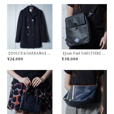
【DOLCE＆GABBANA】ド
【Jean Paul GAULTIER】ジ
ルチェ＆ガッバーナ "ARCHI
ャンポールゴルチエ ロゴ入ス
¥24,000
¥38,000
VE" ロゴパッチPコート blac
カルローズエンブレムレザー
k
ショルダーバッグ black