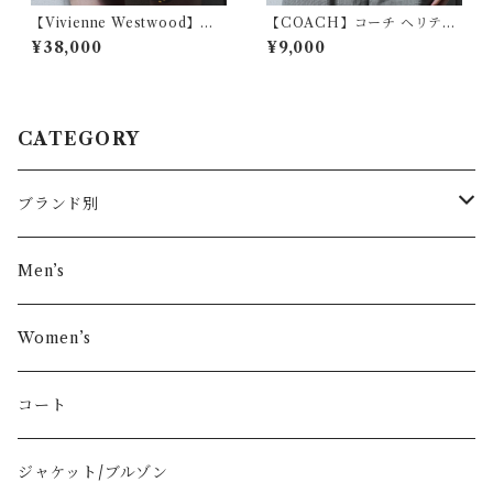
【Vivienne Westwood】ヴ
【COACH】コーチ ヘリテー
ィヴィアンウエストウッド オ
ジストライプレザーショルダ
¥38,000
¥9,000
ーブロゴスカラップカットフ
ーバッグ navy
ラップレザーハンドバッグ bla
ck
CATEGORY
ブランド別
その他ブランド
Men’s
COMME des GARÇONS
Women’s
Vivienne Westwood
コート
BURBERRY
ジャケット/ブルゾン