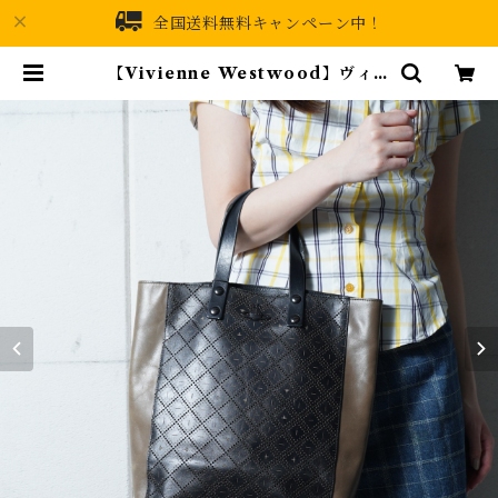
全国送料無料キャンペーン中！
【Vivienne Westwood】ヴィヴ
ィアンウエストウッド オーブロゴ
レザートートバッグ black&khaki
| MIXHIVE