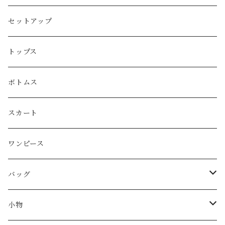
PRADA
セットアップ
GUCCI
トップス
LOEWE
ボトムス
Christian Dior
スカート
CELINE
ワンピース
FENDI
バッグ
miu miu
ショルダーバッグ
小物