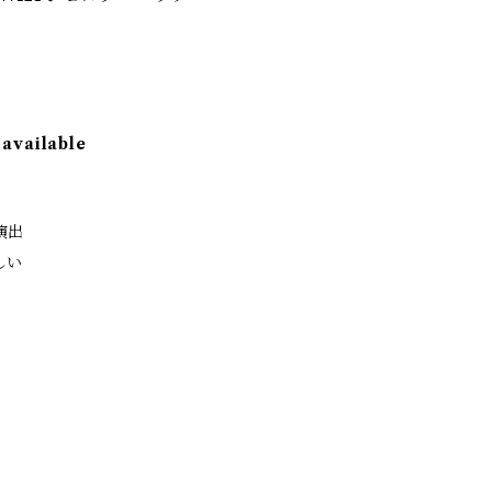
 available
演出
しい