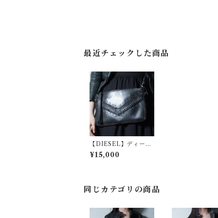
最近チェックした商品
【DIESEL】ディーゼ
ル ”dark wear・Y2
¥15,000
K"スタッズ・V字フリ
ルレザー２WAYショ
ルダーバッグ black
同じカテゴリの商品