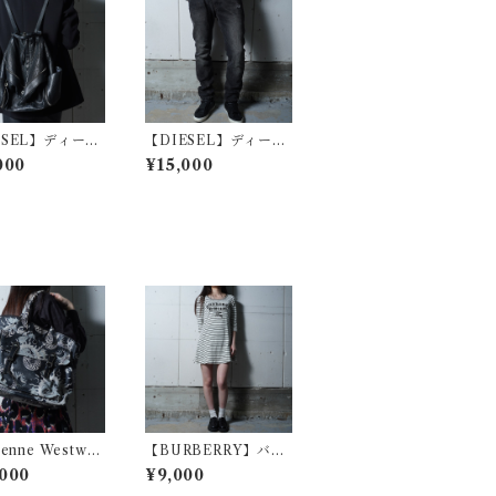
ESEL】ディーゼ
【DIESEL】ディーゼ
ark wear ・Y2
ル ”dark wear・Y2
000
¥15,000
ッパーデザインレ
K”ダメージ加工ストレ
ックパック blac
ートデニム black
ienne Westwo
【BURBERRY】バー
ヴィヴィアンウエ
バリー ロゴプリントボ
000
¥9,000
ッド コズミック
ーダーワンピース whi