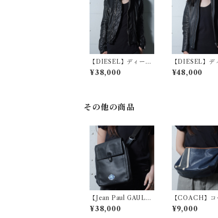
【DIESEL】ディーゼ
【DIESEL】
ル "dark wear" ラム
ル ”dark wea
¥38,000
¥48,000
レザーシングルライダ
ザーシングルラ
ースジャケット black
スジャケット bl
その他の商品
【Jean Paul GAULTI
【COACH】コ
ER】ジャンポールゴ
ヘリテージスト
¥38,000
¥9,000
ルチエ ロゴ入スカルロ
レザーショルダ