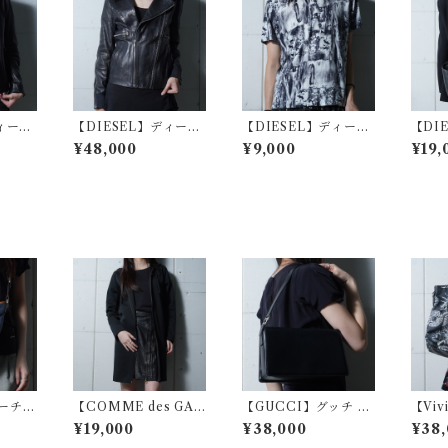
ディーゼ
【DIESEL】ディーゼ
【DIESEL】ディーゼ
【DI
r"ラムレ
ル ”dark wear”レザー
ル アートフォトプリン
ル ”d
¥48,000
¥9,000
¥19,
イダー
ダブルライダースジャ
トTシャツ white&bla
K"ジ
ack
ケット black
ck
ザーバ
k
ーチ
【COMME des GAR
【GUCCI】グッチ G
【Viv
ライプ
ÇONS】コムデギャル
ロゴ金具 レザーショル
od】
¥19,000
¥38,000
¥38,
ーバッ
ソンブラック フラワー
ダーバッグ black
ストウ