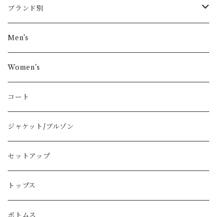
ブランド別
その他ブランド
Men’s
COMME des GARÇONS
Women’s
Vivienne Westwood
コート
BURBERRY
ジャケット/ブルゾン
PRADA
セットアップ
GUCCI
トップス
LOEWE
ボトムス