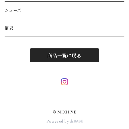
HYSTERIC GLAMOUR
キーケース
リング
シューズ
BALENCIAGA
ポーチ
その他アクセサリー
福袋
DIESEL
マフラー/ストール
商品一覧に戻る
JIL SANDER
サングラス
LOUIS VUITTON
スカーフ/ハンカチ
Hermes
ネクタイ
© MIXHIVE
Courrèges
その他小物
Powered by