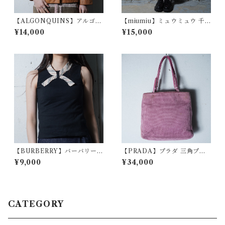
【ALGONQUINS】アルゴン
【miumiu】ミュウミュウ 千
キン "Gothic Archive"カウレ
鳥格子柄スラックス red＆whi
¥14,000
¥15,000
ザージャケット brown
te
【BURBERRY】バーバリー
【PRADA】プラダ 三角プレ
ノヴァチェックリボンノース
ートロゴ ウール・レザーハン
¥9,000
¥34,000
リーブカットソー black
ドバッグ pink
CATEGORY