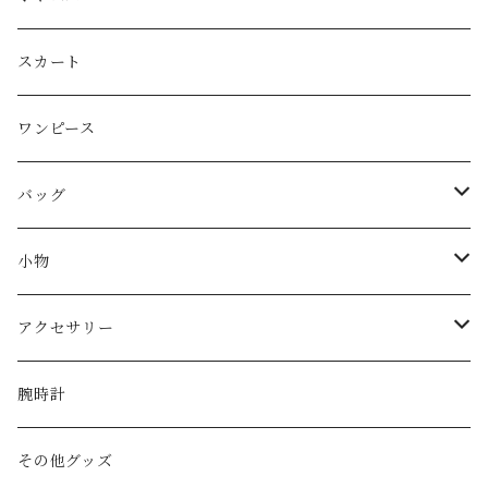
Christian Dior
スカート
CELINE
ワンピース
FENDI
バッグ
miu miu
ショルダーバッグ
小物
Martin Margiela
ハンド/トートバッグ
帽子
アクセサリー
Yves Saint Laurent
リュック
ベルト
ネックレス
腕時計
GAULTIER
その他バッグ
財布
ブレスレット
その他グッズ