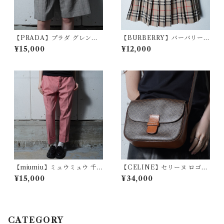
【PRADA】プラダ グレンチ
【BURBERRY】バーバリー
ェックタックハーフパンツ gr
ノヴァチェック柄プリーツラ
¥15,000
¥12,000
ay
ップスカート beige
【miumiu】ミュウミュウ 千
【CELINE】セリーヌ ロゴ入
鳥格子柄スラックス red＆whi
マカダムレザーショルダーバ
¥15,000
¥34,000
te
ッグ brown
CATEGORY