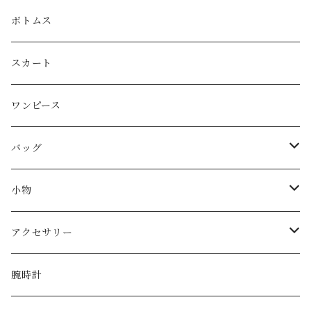
LOEWE
ボトムス
Christian Dior
スカート
CELINE
ワンピース
FENDI
バッグ
miu miu
ショルダーバッグ
小物
Martin Margiela
ハンド/トートバッグ
帽子
アクセサリー
Yves Saint Laurent
リュック
ベルト
ネックレス
腕時計