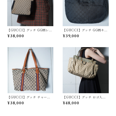
【GUCCI】グッチ GG柄レザ
【GUCCI】グッチ GG柄キャ
ー・キャンバスワンショルダ
ンバス ワンショルダーバッグ
¥38,000
¥39,000
ーバッグ black & beige
black
【GUCCI】グッチ チャーム
【GUCCI】グッチ ロゴ入・G
付きGG柄 レザーキャンパスト
G柄キャンバス・レザーハンド
¥38,000
¥48,000
ートバッグ beige& brown
バッグ gold&beige