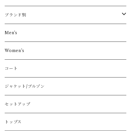
ブランド別
その他ブランド
Men’s
COMME des GARÇONS
Women’s
Vivienne Westwood
コート
BURBERRY
ジャケット/ブルゾン
PRADA
セットアップ
GUCCI
トップス