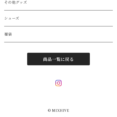
GAULTIER
その他バッグ
財布
ブレスレット
その他グッズ
HYSTERIC GLAMOUR
キーケース
リング
シューズ
BALENCIAGA
ポーチ
その他アクセサリー
福袋
DIESEL
マフラー/ストール
商品一覧に戻る
JIL SANDER
サングラス
LOUIS VUITTON
スカーフ/ハンカチ
Hermes
ネクタイ
© MIXHIVE
Courrèges
その他小物