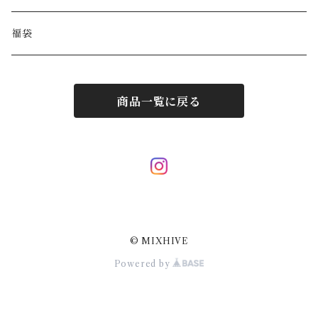
BALENCIAGA
ポーチ
その他アクセサリー
福袋
DIESEL
マフラー/ストール
商品一覧に戻る
JIL SANDER
サングラス
LOUIS VUITTON
スカーフ/ハンカチ
Hermes
ネクタイ
© MIXHIVE
Courrèges
その他小物
Powered by
Dolce&Gabbana