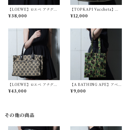
【LOEWE】ロエベ アナグラ
【TOPKAPI Vaccheta】レ
ムロゴ総柄レザー・キャンバ
ザーショルダーバッグ ivory
¥38,000
¥12,000
スショルダーバッグ blackwhi
te
【LOEWE】ロエベ アナグラ
【A BATHING APE】アベイ
ムロゴ総柄レザー・キャンバ
シングエイプ Y2K カモフラー
¥43,000
¥9,000
ストートバッグ black＆beige
ジュ柄トートバッグ green &
beige
その他の商品