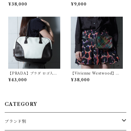
マカダム柄 ストライプレザー
ボックスロゴプリント ショー
¥38,000
¥9,000
ワンショルダーバッグ brown
トスリーブTシャツ berry pin
k
【PRADA】プラダ ロゴ入バ
【Vivienne Westwood】ヴ
イカラーレザーポーリングバ
ィヴィアンウエストウッド オ
¥43,000
¥38,000
ッグ white&black
ーブロゴ タータンチェックレ
ザーボディバッグ red&green
&black
CATEGORY
ブランド別