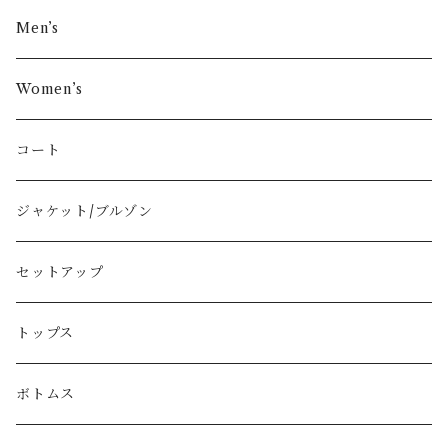
その他ブランド
Men’s
COMME des GARÇONS
Women’s
Vivienne Westwood
コート
BURBERRY
ジャケット/ブルゾン
PRADA
セットアップ
GUCCI
トップス
LOEWE
ボトムス