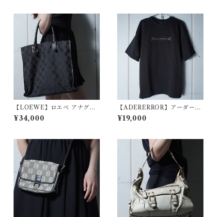
【LOEWE】ロエベ アナグラ
【ADERERROR】アーダーエ
ムロゴ総柄レザーハンドルキ
ラー 未使用品 ロゴ刺繍Tシャ
¥34,000
¥19,000
ャンバストートバッグ black
ツ black