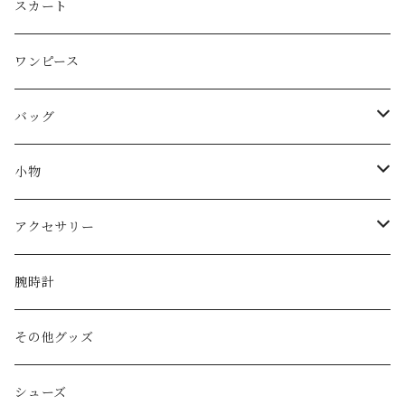
Christian Dior
スカート
CELINE
ワンピース
FENDI
バッグ
miu miu
ショルダーバッグ
小物
Martin Margiela
ハンド/トートバッグ
帽子
アクセサリー
Yves Saint Laurent
リュック
ベルト
ネックレス
腕時計
GAULTIER
その他バッグ
財布
ブレスレット
その他グッズ
HYSTERIC GLAMOUR
キーケース
リング
シューズ