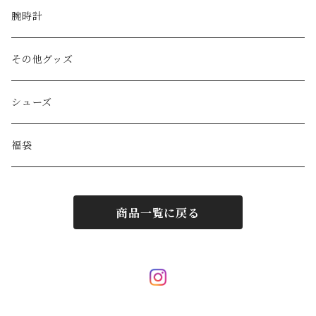
Yves Saint Laurent
リュック
ベルト
ネックレス
腕時計
GAULTIER
その他バッグ
財布
ブレスレット
その他グッズ
HYSTERIC GLAMOUR
キーケース
リング
シューズ
BALENCIAGA
ポーチ
その他アクセサリー
福袋
DIESEL
マフラー/ストール
商品一覧に戻る
JIL SANDER
サングラス
LOUIS VUITTON
スカーフ/ハンカチ