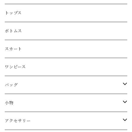
GUCCI
トップス
LOEWE
ボトムス
Christian Dior
スカート
CELINE
ワンピース
FENDI
バッグ
miu miu
ショルダーバッグ
小物
Martin Margiela
ハンド/トートバッグ
帽子
アクセサリー