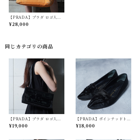
【PRADA】プラダ ロゴ入カ
ナパトートバッグ orange
¥28,000
同じカテゴリの商品
【PRADA】プラダ ロゴ入エ
【PRADA】ポインテッドトゥ
ナメルレザー・ナイロンワン
ファーフラットシューズ blac
¥19,000
¥18,000
ショルダーバッグ black
k