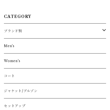
CATEGORY
ブランド別
その他ブランド
Men’s
COMME des GARÇONS
Women’s
Vivienne Westwood
コート
BURBERRY
ジャケット/ブルゾン
PRADA
セットアップ