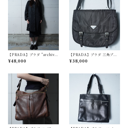
【PRADA】プラダ ”archiv
【PRADA】プラダ 三角プレ
e"比翼仕立てナイロンステン
ートナイロンショルダーバッ
¥48,000
¥38,000
カラーコート black
グ black