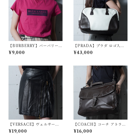
【BURBERRY】バーバリー
【PRADA】プラダ ロゴ入バ
ボックスロゴプリント ショー
イカラーレザーポーリングバ
¥9,000
¥43,000
トスリーブTシャツ berry pin
ッグ white&black
k
【VERSACE】ヴェルサーチ
【COACH】コーチ アトラン
エンボスメドゥーサレザース
ティックビークマン 2WAYレ
¥19,000
¥16,000
カート black
ザーショルダーバッグ brown