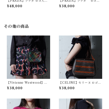
【PRADA】プラダ ロゴ入レ
【PRADA】プラダ ロゴ入
ザーショルダーバッグ brown
りレザートートバッグ black
¥48,000
¥38,000
その他の商品
【Vivienne Westwood】ヴ
【CELINE】セリーヌ ロゴ入
ィヴィアンウエストウッド オ
マカダム柄 ストライプレザー
¥38,000
¥38,000
ーブロゴ タータンチェックレ
ワンショルダーバッグ brown
ザーボディバッグ red&green
&black