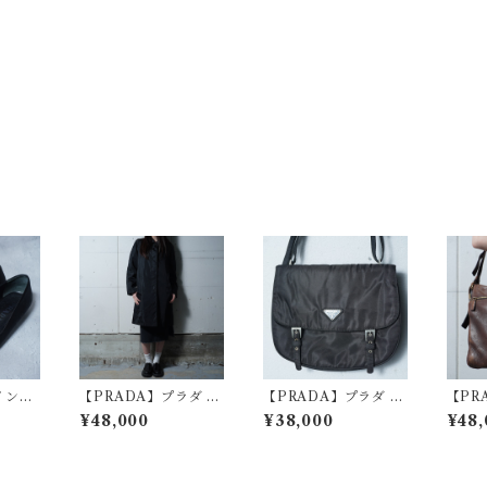
インテ
【PRADA】プラダ ”a
【PRADA】プラダ 三
【PR
フラッ
rchive"比翼仕立てナ
角プレートナイロンシ
ゴ入
¥48,000
¥38,000
¥48,
k
イロンステンカラーコ
ョルダーバッグ blac
バッグ
ート black
k