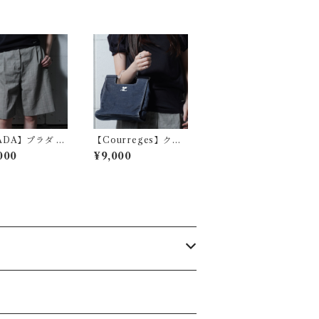
ADA】プラダ グ
【Courreges】クレ
チェックタックハ
ージュ ロゴ入 デニム
000
¥9,000
ンツ gray
ハンドバッグ indigo