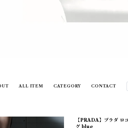
OUT
ALL ITEM
CATEGORY
CONTACT
【PRADA】プラダ 
グ blue