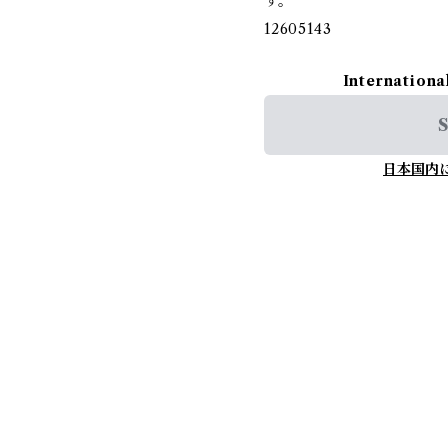
す。
12605143
Internationa
S
日本国内