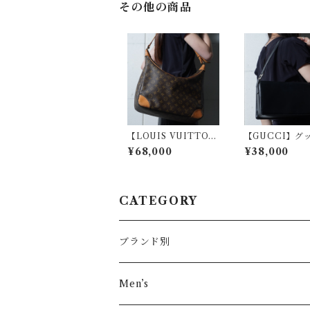
その他の商品
【LOUIS VUITTO
【GUCCI】グッ
N】ルイヴィトン ブロ
ロゴ金具 レザ
¥68,000
¥38,000
ーニュGM モノグラム
ダーバッグ blac
レザーショルダーバッ
グ brown
CATEGORY
ブランド別
その他ブランド
Men’s