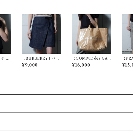
チ G
【BURBERRY】バー
【COMME des GAR
【PR
ーショル
バリー デニムラップス
CONS】コムデギャル
レン
¥9,000
¥16,000
¥15,
k
カート indigo
ソン ロゴ入りPVCペ
ーフパ
ーパートートバッグ
brown