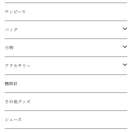
CELINE
ワンピース
FENDI
バッグ
miu miu
ショルダーバッグ
小物
Martin Margiela
ハンド/トートバッグ
帽子
アクセサリー
Yves Saint Laurent
リュック
ベルト
ネックレス
腕時計
GAULTIER
その他バッグ
財布
ブレスレット
その他グッズ
HYSTERIC GLAMOUR
キーケース
リング
シューズ