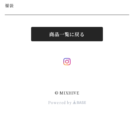
BALENCIAGA
ポーチ
その他アクセサリー
福袋
DIESEL
マフラー/ストール
商品一覧に戻る
JIL SANDER
サングラス
LOUIS VUITTON
スカーフ/ハンカチ
Hermes
ネクタイ
© MIXHIVE
Courrèges
その他小物
Powered by
Dolce&Gabbana
VALENTINO