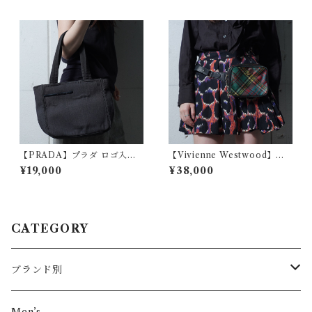
e
【PRADA】プラダ ロゴ入り
【Vivienne Westwood】ヴ
キャンバストートバッグ gray
ィヴィアンウエストウッド オ
¥19,000
¥38,000
ーブロゴ タータンチェックレ
ザーボディバッグ red&green
&black
CATEGORY
ブランド別
その他ブランド