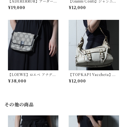
【ADERERROR】アーダーエ
【Gianni Conti】ジャンニコ
ラー 未使用品 ロゴ刺繍Tシャ
ンティ マルチカラーブロック
¥19,000
¥12,000
ツ black
レザーショルダーバッグ
【LOEWE】ロエベ アナグラ
【TOPKAPI Vaccheta】レ
ムロゴ総柄レザー・キャンバ
ザーショルダーバッグ ivory
¥38,000
¥12,000
スショルダーバッグ blackwhi
te
その他の商品