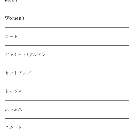
Men’s
COMME des GARÇONS
Women’s
Vivienne Westwood
コート
BURBERRY
ジャケット/ブルゾン
PRADA
セットアップ
GUCCI
トップス
LOEWE
ボトムス
Christian Dior
スカート