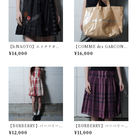
【h.NAOTO】エイチナオト
【COMME des GARCON
"Gothic Archive" レースアッ
S】コムデギャルソン ロゴ入り
¥14,000
¥16,000
プフリルレイヤードミニスカ
PVCペーパートートバッグ
ート black
brown
【BURBERRY】バーバリー
【BURBERRY】バーバリー S
ホースロゴ刺繍ノースリーブ
ILK100％ チェックスカート
¥12,000
¥11,000
チェックワンピースred&whit
dark purple